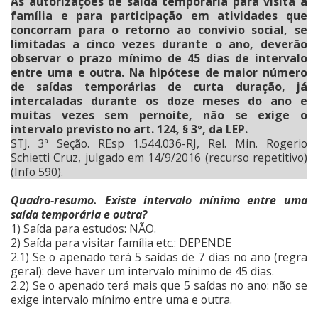
As autorizações de saída temporária para visita à
família e para participação em atividades que
concorram para o retorno ao convívio social, se
limitadas a cinco vezes durante o ano, deverão
observar o prazo mínimo de 45 dias de intervalo
entre uma e outra. Na hipótese de maior número
de saídas temporárias de curta duração, já
intercaladas durante os doze meses do ano e
muitas vezes sem pernoite, não se exige o
intervalo previsto no art. 124, § 3º, da LEP.
STJ. 3ª Seção. REsp 1.544.036-RJ, Rel. Min. Rogerio
Schietti Cruz, julgado em 14/9/2016 (recurso repetitivo)
(Info 590).
Quadro-resumo. Existe intervalo mínimo entre uma
saída temporária e outra?
1) Saída para estudos: NÃO.
2) Saída para visitar família etc.: DEPENDE
2.1) Se o apenado terá 5 saídas de 7 dias no ano (regra
geral): deve haver um intervalo mínimo de 45 dias.
2.2) Se o apenado terá mais que 5 saídas no ano: não se
exige intervalo mínimo entre uma e outra.