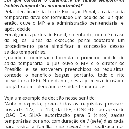
Em que consiste o calendário de saídas temporárias
(saídas temporárias automatizadas)?
Pela literalidade da Lei de Execução Penal, a cada saída
temporária deve ser formulado um pedido ao juiz que,
então, ouve o MP e a administração penitenciária, e,
após, decide.
Em algumas partes do Brasil, no entanto, como é o caso
do RJ, os juízes da execução penal adotaram um
procedimento para simplificar a concessão dessas
saídas temporárias.
Quando o condenado formula o primeiro pedido de
saída temporária, o juiz ouve o MP e o diretor do
Presídio, e, se estiverem preenchidos os requisitos,
concede o benefício (segue, portanto, todo o rito
previsto na LEP). No entanto, nesta primeira decisão o
juiz já fixa um calendário de saídas temporárias.
Veja um exemplo de decisão nesse sentido:
“Ante o exposto, preenchidos os requisitos previstos
nos arts. 122, I, e 123, da LEP, CONCEDO ao apenado
JOÃO DA SILVA autorização para 5 (cinco) saídas
temporárias por ano, com duração de 7 (sete) dias cada,
para visita à família, que deverá ser realizada nas