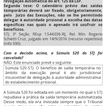
revogação automática do art. 125 da LEP.
Segunda tese: O calendário prévio das saídas
temporárias deverá ser fixado, obrigatoriamente,
pelo Juízo das Execuções, não se lhe permitindo
delegar à autoridade prisional a escolha das datas
específicas nas quais o apenado irá usufruir os
benefícios.
STJ. 3ª Seção. REsp 1.544.036-RJ, Rel. Min. Rogerio
Schietti Cruz, julgado em 14/9/2016 (recurso repetitivo)
(Info 590).
Com a decisão acima, a Súmula 520 do STJ foi
cancelada?
NÃO. Este enunciado prevê o seguinte:
Súmula 520-STJ: O benefício de saída temporária no
âmbito da execução penal é ato jurisdicional
insuscetível de delegação à autoridade administrativa
do estabelecimento prisional.
A Súmula 520 foi editada em um momento no qual o STJ
repudiava a prática da saída temporária automatizada.
Desse modo, ela era invocada sempre que o Tribunal