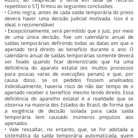
Assim, ao reapreciar o tema em sede de recurso
repetitivo o STJ firmou as seguintes conclusões:
• Como regra, antes de cada saída temporária do preso
deverá haver uma decisão judicial motivada. Isso é o
ideal, o recomendável.
• Excepcionalmente, será permitido que o juiz, por meio
de uma única decisão, fixe um calendário anual de
saídas temporárias definindo todas as datas em que o
apenado terá direito ao benefício durante o ano. O
calendário anual de saídas temporárias somente deverá
ser fixado quando ficar demonstrado que há uma
deficiência do aparato estatal (ex: muitos processos
para poucas varas de execuções penais) e que, por
causa disso, se os pedidos fossem analisados
individualmente, haveria risco de não dar tempo de o
apenado receber o benefício mesmo tendo direito. Essa
deficiência do aparelho estatal é a realidade que se
observa na maioria dos Estados do Brasil, de forma que
a exigência de decisão isolada para cada saída
temporária tem causado inúmeros prejuízos aos
apenados.
• Vale ressaltar, no entanto, que, se for adotada a
sistemática da saída temporária automatizada, quem