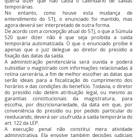
queria dizer que não cabia o calendário de saídas
temporárias.
No entanto, como houve esta mudança de
entendimento do STJ, o enunciado foi mantido, mas
agora deverá ser interpretado de outra forma.
De acordo com a concepção atual do STJ, o que a Súmula
520 quer dizer não é que seja proibida a saída
temporária automatizada. O que o enunciado proíbe é
apenas que o juiz delegue ao diretor do presídio a
fixação das datas da saída.
A administração penitenciária será ouvida e poderá
subsidiar o magistrado com informações relacionadas à
rotina carcerária, a fim de melhor escolher as datas que
serão ideais para a fiscalização do cumprimento dos
horários e das condições do benefício. Todavia, o diretor
do presídio não detém atribuição legal, ou mesmo as
garantias constitucionais da magistratura, para
escolha, por discricionariedade, da data em que, por
conveniência do presídio ou por pedido particular do
reeducando, deverá ser usufruída a saída temporária do
art. 122 da LEP.
A execução penal não constitui mera atividade
administrativa. Ela envolve também decisões judiciais