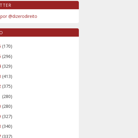
TTER
por @dizerodireito
VO
6
(170)
5
(296)
4
(329)
3
(413)
2
(375)
1
(280)
0
(280)
9
(327)
8
(340)
7
(337)