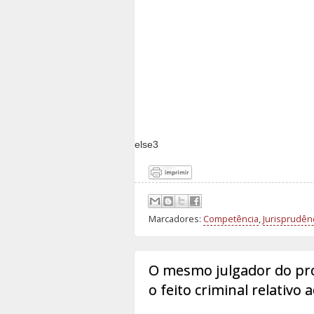
else3
Marcadores:
Competência
,
Jurisprudên
O mesmo julgador do pro
o feito criminal relativo