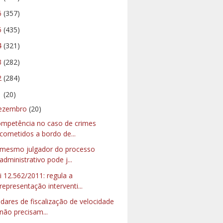
6
(357)
5
(435)
4
(321)
3
(282)
2
(284)
1
(20)
ezembro
(20)
mpetência no caso de crimes
cometidos a bordo de...
mesmo julgador do processo
administrativo pode j...
i 12.562/2011: regula a
representação interventi...
dares de fiscalização de velocidade
não precisam...