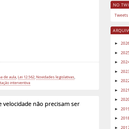
NO TWI
Tweets 
ARQUI
202
►
202
►
202
►
202
►
a de aula
,
Lei 12.562
,
Novidades legislativas
,
202
►
ação interventiva
202
►
202
►
de velocidade não precisam ser
201
►
201
►
201
►