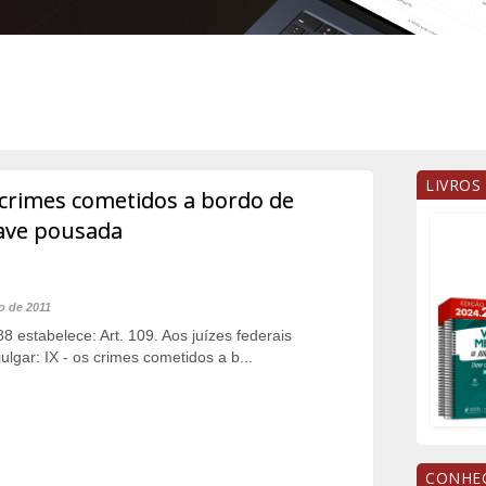
LIVROS
crimes cometidos a bordo de
nave pousada
o de 2011
88 estabelece: Art. 109. Aos juízes federais
lgar: IX - os crimes cometidos a b...
CONHEÇ