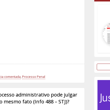
cia comentada
,
Processo Penal
cesso administrativo pode julgar
 ao mesmo fato (Info 488 – STJ)?