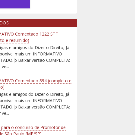
IDOS
ATIVO Comentado 1222 STF
to e resumido)
igas e amigos do Dizer o Direito, Já
isponível mais um INFORMATIVO
ADO. þ Baixar versão COMPLETA:
 ve...
ATIVO Comentado 894 (completo e
do)
igas e amigos do Dizer o Direito, Já
isponível mais um INFORMATIVO
ADO. þ Baixar versão COMPLETA:
 ve...
 para o concurso de Promotor de
 de São Paulo (MP/SP)