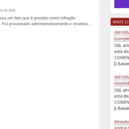
ro de 2011
icou um fato que é previsto como infração
MAIS L
e. Foi processado administrativamente e recebeu ...
INFORM
(comple
Olá, am
está d
COMENT
þ Baixar
INFORM
resumi
Olá, am
está d
COMENT
þ Baixar
Revisão
Justiça