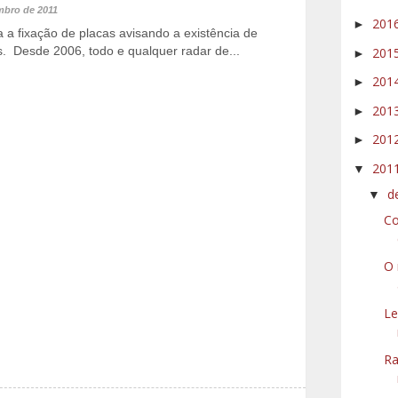
mbro de 2011
201
►
a a fixação de placas avisando a existência de
s. Desde 2006, todo e qualquer radar de...
201
►
201
►
201
►
201
►
201
▼
d
▼
Co
O 
Le
Ra