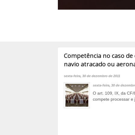
Competência no caso de 
navio atracado ou aero
sexta-feira, 30 de dezembro de 2011
sexta-feira, 30 de dezembr
O art. 109, IX, da CF/
compete processar e ju