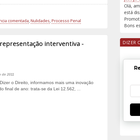
Olá, am
está di
Promoto
ência comentada
,
Nulidades
,
Processo Penal
Bons est
 representação interventiva -
DIZER 
Re
o de 2011
l Dizer o Direito, informamos mais uma inovação
do final de ano: trata-se da Lei 12.562, ...