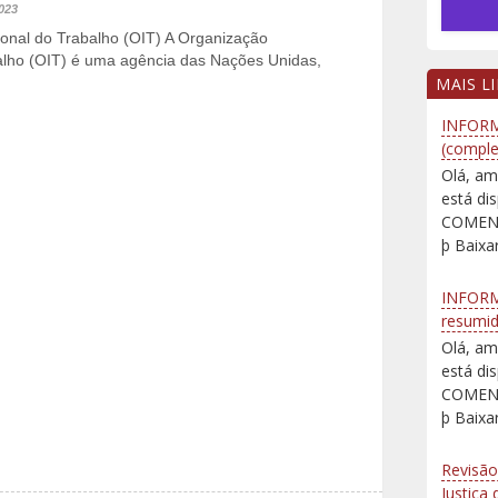
023
ional do Trabalho (OIT) A Organização
balho (OIT) é uma agência das Nações Unidas,
MAIS L
INFORM
(comple
Olá, am
está d
COMENT
þ Baixar
INFORM
resumi
Olá, am
está d
COMENT
þ Baixar
Revisão
Justiça