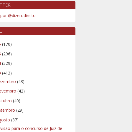
TTER
por @dizerodireito
VO
6
(170)
5
(296)
4
(329)
3
(413)
ezembro
(43)
ovembro
(42)
utubro
(40)
etembro
(29)
gosto
(37)
visão para o concurso de Juiz de