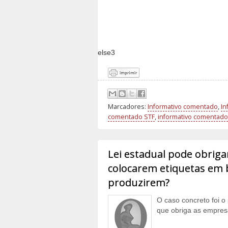
else3
Marcadores:
Informativo comentado
,
In
comentado STF
,
informativo comentado 
Lei estadual pode obrigar
colocarem etiquetas em b
produzirem?
O caso concreto foi o 
que obriga as empresa