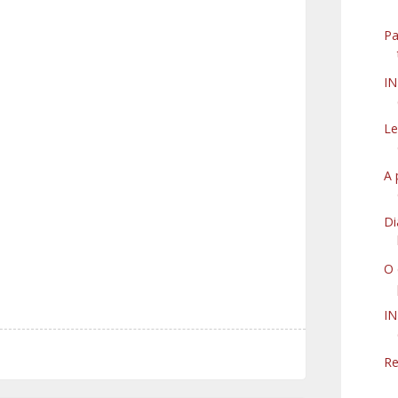
Pa
I
Le
A 
Di
O 
IN
Re