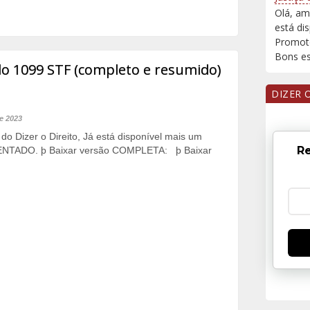
Olá, am
está di
Promoto
Bons est
1099 STF (completo e resumido)
DIZER 
de 2023
do Dizer o Direito, Já está disponível mais um
Re
TADO. þ Baixar versão COMPLETA: þ Baixar