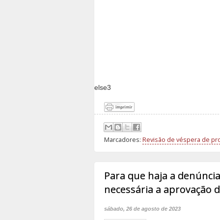
else3
Marcadores:
Revisão de véspera de pr
Para que haja a denúncia
necessária a aprovação 
sábado, 26 de agosto de 2023