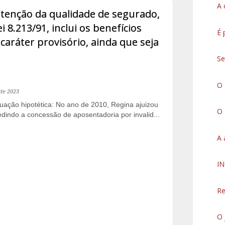
A 
utenção da qualidade de segurado,
ei 8.213/91, inclui os benefícios
É 
caráter provisório, ainda que seja
Se
O 
 de 2023
tuação hipotética: No ano de 2010, Regina ajuizou
O 
dindo a concessão de aposentadoria por invalid...
A 
I
Re
O 