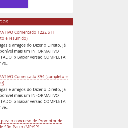
IDOS
ATIVO Comentado 1222 STF
to e resumido)
igas e amigos do Dizer o Direito, Já
isponível mais um INFORMATIVO
ADO. þ Baixar versão COMPLETA:
 ve...
ATIVO Comentado 894 (completo e
do)
igas e amigos do Dizer o Direito, Já
isponível mais um INFORMATIVO
ADO. þ Baixar versão COMPLETA:
 ve...
 para o concurso de Promotor de
 de São Paulo (MP/SP)