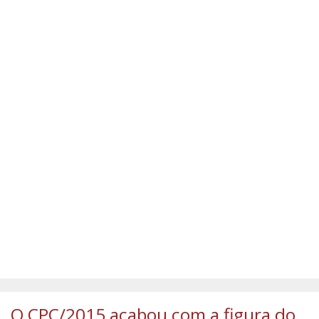
SÚMULAS
ATUALIZAÇÕES DOS LIVROS
O CPC/2015 acabou com a figura do