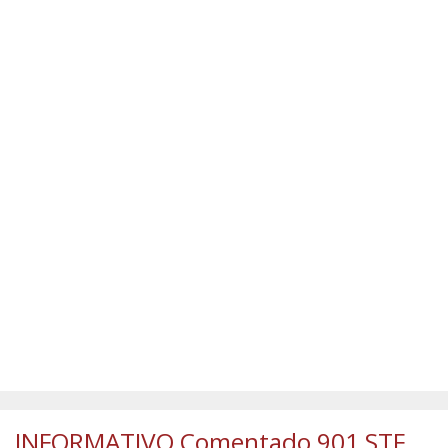
SÚMULAS
ATUALIZAÇÕES DOS LIVROS
INFORMATIVO Comentado 901 STF