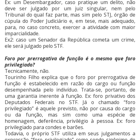
Ex: um Desembargador, caso pratique um delito, não
deve ser julgado por um juiz singular, nem pelo
Tribunal do qual faz parte, mas sim pelo STJ, órgão de
cúpula do Poder Judiciário e, em tese, mais adequado,
para, no caso concreto, exercer a atividade com maior
imparcialidade.
Ex2: caso um Senador da República cometa um crime,
ele será julgado pelo STF.
Foro por prerrogativa de função é o mesmo que foro
privilegiado?
Tecnicamente, não.
Tourinho Filho explica que o foro por prerrogativa de
função é estabelecido em razão do cargo ou função
desempenhada pelo indivíduo. Trata-se, portanto, de
uma garantia inerente à função. Ex: foro privativo dos
Deputados Federais no STF. Já o chamado “foro
privilegiado” é aquele previsto, não por causa do cargo
ou da função, mas sim como uma espécie de
homenagem, deferência, privilégio à pessoa. Ex: foro
privilegiado para condes e barões.
Todavia, o próprio STF utiliza em seus julgamentos a
expressão “foro privilegiado” como sendo sinônimo de