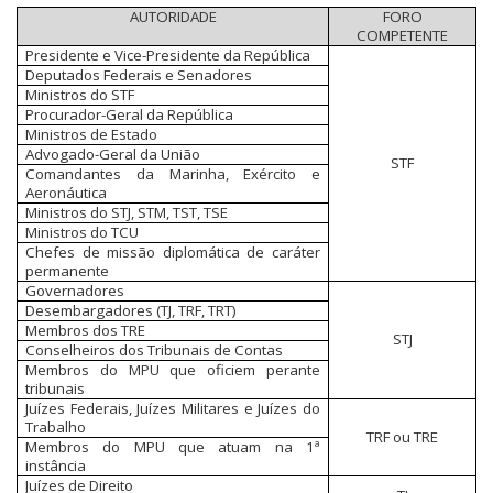
AUTORIDADE
FORO
COMPETENTE
Presidente e Vice-Presidente da República
Deputados Federais e Senadores
Ministros do STF
Procurador-Geral da República
Ministros de Estado
Advogado-Geral da União
STF
Comandantes da Marinha, Exército e
Aeronáutica
Ministros do STJ, STM, TST, TSE
Ministros do TCU
Chefes de missão diplomática de caráter
permanente
Governadores
Desembargadores (TJ, TRF, TRT)
Membros dos TRE
STJ
Conselheiros dos Tribunais de Contas
Membros do MPU que oficiem perante
tribunais
Juízes Federais, Juízes Militares e Juízes do
Trabalho
TRF ou TRE
Membros do MPU que atuam na 1ª
instância
Juízes de Direito