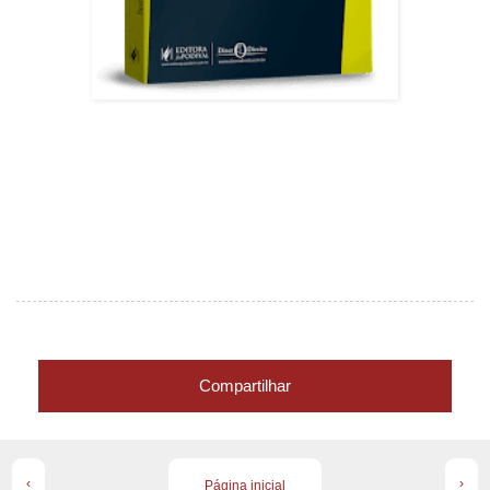
Compartilhar
‹
›
Página inicial