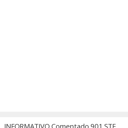
SÚMULAS
ATUALIZAÇÕES DOS LIVROS
INFORMATIVO Comentado 901 STF