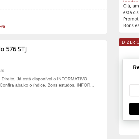
Olá, am
está di
Promoto
Bons est
ova
DIZER 
 576 STJ
Re
016
o Direito, Já está disponível o INFORMATIVO
onfira abaixo o índice. Bons estudos. INFOR...