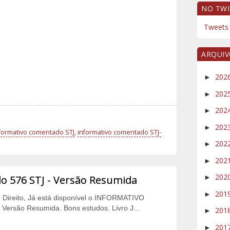
NO TWI
Tweets 
ARQUI
202
►
202
►
202
►
202
►
formativo comentado STJ
,
informativo comentado STJ-
202
►
202
►
202
576 STJ - Versão Resumida
►
201
►
o Direito, Já está disponível o INFORMATIVO
Versão Resumida. Bons estudos. Livro J...
201
►
201
►