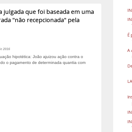
IN
isa julgada que foi baseada em uma
rada "não recepcionada" pela
IN
É 
de 2016
A 
tuação hipotética: João ajuizou ação contra o
do o pagamento de determinada quantia com
De
LA
In
I
IN