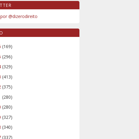
TTER
por @dizerodireito
VO
6
(169)
5
(296)
4
(329)
3
(413)
2
(375)
1
(280)
0
(280)
9
(327)
8
(340)
7
(337)