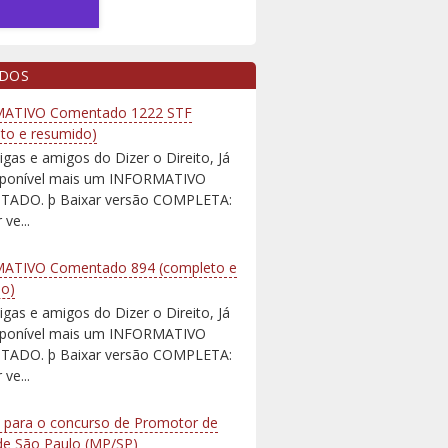
IDOS
ATIVO Comentado 1222 STF
to e resumido)
igas e amigos do Dizer o Direito, Já
isponível mais um INFORMATIVO
ADO. þ Baixar versão COMPLETA:
 ve...
ATIVO Comentado 894 (completo e
do)
igas e amigos do Dizer o Direito, Já
isponível mais um INFORMATIVO
ADO. þ Baixar versão COMPLETA:
 ve...
 para o concurso de Promotor de
 de São Paulo (MP/SP)