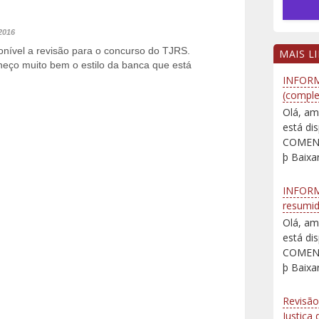
2016
onível a revisão para o concurso do TJRS.
MAIS L
heço muito bem o estilo da banca que está
INFORM
(comple
Olá, am
está d
COMENT
þ Baixar
INFORM
resumi
Olá, am
está d
COMENT
þ Baixar
Revisão
Justiça