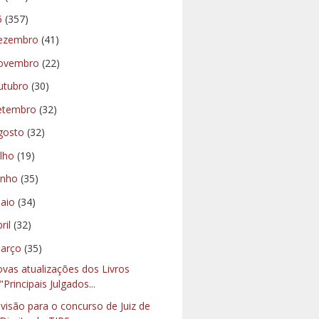
6
(357)
ezembro
(41)
ovembro
(22)
utubro
(30)
etembro
(32)
gosto
(32)
ulho
(19)
unho
(35)
aio
(34)
bril
(32)
arço
(35)
vas atualizações dos Livros
"Principais Julgados...
visão para o concurso de Juiz de