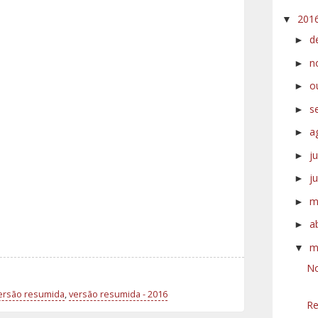
201
▼
d
►
n
►
o
►
s
►
a
►
j
►
j
►
m
►
a
►
m
▼
No
versão resumida
,
versão resumida - 2016
Re