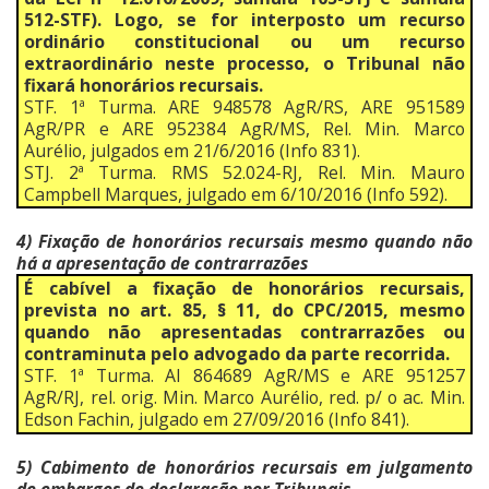
512-STF). Logo, se for interposto um recurso
ordinário constitucional ou um recurso
extraordinário neste processo, o Tribunal não
fixará honorários recursais.
STF. 1ª Turma. ARE 948578 AgR/RS, ARE 951589
AgR/PR e ARE 952384 AgR/MS, Rel. Min. Marco
Aurélio, julgados em 21/6/2016 (Info 831).
STJ. 2ª Turma. RMS 52.024-RJ, Rel. Min. Mauro
Campbell Marques, julgado em 6/10/2016 (Info 592).
4) Fixação de honorários recursais mesmo quando não
há a apresentação de contrarrazões
É cabível a fixação de honorários recursais,
prevista no art. 85, § 11, do CPC/2015, mesmo
quando não apresentadas contrarrazões ou
contraminuta pelo advogado da parte recorrida.
STF. 1ª Turma. AI 864689 AgR/MS e ARE 951257
AgR/RJ, rel. orig. Min. Marco Aurélio, red. p/ o ac. Min.
Edson Fachin, julgado em 27/09/2016 (Info 841).
5) Cabimento de honorários recursais em julgamento
de embargos de declaração por Tribunais