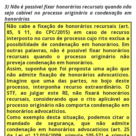
3) Não é possível fixar honorários recursais quando não
seja cabível no processo originário a condenação em
honorários
Não cabe a fixação de honorários recursais (art.
85, § 11, do CPC/2015) em caso de recurso
interposto no curso de processo cujo rito exclua a
possibilidade de condenação em honorários. Em
outras palavras, não é possível fixar honorários
recursais quando o processo originário não
preveja condenação em honorários.
Assim, suponha que foi proposta uma ação que
não admite fixação de honorários advocatícios.
Imagine que uma das partes, no bojo deste
processo, interponha recurso extraordinário. O
STF, ao julgar este RE, não fixará honorários
recursais, considerando que o rito aplicável ao
processo originário não comporta condenação em
honorários advocatícios.
Como exemplo desta situação, podemos citar o
mandado de segurança, que não admite
condenação em honorários advocatícios (art. 25
da Lei nº 12.016/2009, súmula 105-STJ e súmula