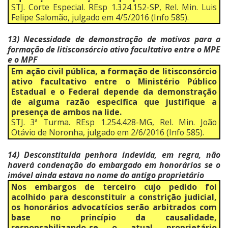
STJ. Corte Especial. REsp 1.324.152-SP, Rel. Min. Luis
Felipe Salomão, julgado em 4/5/2016 (Info 585).
13) Necessidade de demonstração de motivos para a
formação de litisconsórcio ativo facultativo entre o MPE
e o MPF
Em ação civil pública, a formação de litisconsórcio
ativo facultativo entre o Ministério Público
Estadual e o Federal depende da demonstração
de alguma razão específica que justifique a
presença de ambos na lide.
STJ. 3ª Turma. REsp 1.254.428-MG, Rel. Min. João
Otávio de Noronha, julgado em 2/6/2016 (Info 585).
14) Desconstituída penhora indevida, em regra, não
haverá condenação do embargado em honorários se o
imóvel ainda estava no nome do antigo proprietário
Nos embargos de terceiro cujo pedido foi
acolhido para desconstituir a constrição judicial,
os honorários advocatícios serão arbitrados com
base no princípio da causalidade,
responsabilizando-se o atual proprietário