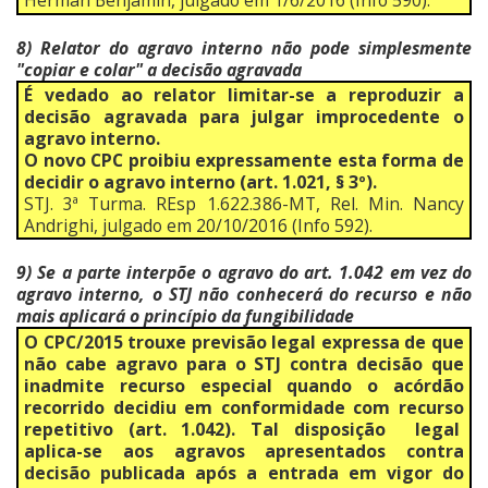
Herman Benjamin, julgado em 1/6/2016 (Info 590).
8) Relator do agravo interno não pode simplesmente
"copiar e colar" a decisão agravada
É vedado ao relator limitar-se a reproduzir a
decisão agravada para julgar improcedente o
agravo interno.
O novo CPC proibiu expressamente esta forma de
decidir o agravo interno (art. 1.021, § 3º).
STJ. 3ª Turma. REsp 1.622.386-MT, Rel. Min. Nancy
Andrighi, julgado em 20/10/2016 (Info 592).
9) Se a parte interpõe o agravo do art. 1.042 em vez do
agravo interno, o STJ não conhecerá do recurso e não
mais aplicará o princípio da fungibilidade
O CPC/2015 trouxe previsão legal expressa de que
não cabe agravo para o STJ contra decisão que
inadmite recurso especial quando o acórdão
recorrido decidiu em conformidade com recurso
repetitivo (art. 1.042). Tal disposição legal
aplica-se aos agravos apresentados contra
decisão publicada após a entrada em vigor do