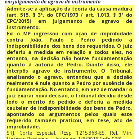
em julgamento de agravo de instrumento
Admite-se a aplicação da teoria da causa madura
(art. 515, § 3º, do CPC/1973 / art. 1.013, § 3º do
CPC/2015) em julgamento de agravo de
instrumento.
Ex: o MP ingressou com ação de improbidade
contra João, Paulo e Pedro pedindo a
indisponibilidade dos bens dos requeridos. O juiz
deferiu a medida em relação a todos eles, no
entanto, na decisão não houve fundamentação
quanto à autoria de Pedro. Diante disso, ele
interpôs agravo de instrumento. O Tribunal,
analisando o agravo, entendeu que a decisão
realmente é nula quanto a Pedro por ausência de
fundamentação. No entanto, em vez de mandar o
juiz exarar nova decisão, o Tribunal decidiu desde
lodo o mérito do pedido e deferiu a medida
cautelar de indisponibilidade dos bens de Pedro,
apontando os argumentos pelos quais este
requerido também praticou, em tese, ato de
improbidade.
STJ. Corte Especial. REsp 1.215.368-ES, Rel. Min.