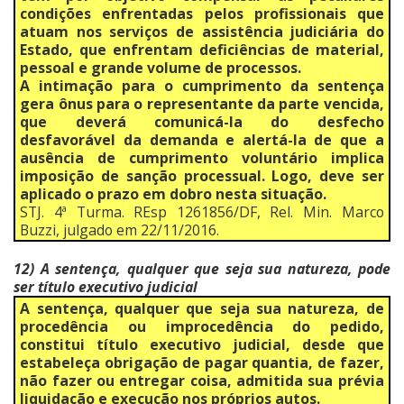
condições enfrentadas pelos profissionais que
atuam nos serviços de assistência judiciária do
Estado, que enfrentam deficiências de material,
pessoal e grande volume de processos.
A intimação para o cumprimento da sentença
gera ônus para o representante da parte vencida,
que deverá comunicá-la do desfecho
desfavorável da demanda e alertá-la de que a
ausência de cumprimento voluntário implica
imposição de sanção processual. Logo, deve ser
aplicado o prazo em dobro nesta situação.
STJ. 4ª Turma. REsp 1261856/DF, Rel. Min. Marco
Buzzi, julgado em 22/11/2016.
12) A sentença, qualquer que seja sua natureza, pode
ser título executivo judicial
A sentença, qualquer que seja sua natureza, de
procedência ou improcedência do pedido,
constitui título executivo judicial, desde que
estabeleça obrigação de pagar quantia, de fazer,
não fazer ou entregar coisa, admitida sua prévia
liquidação e execução nos próprios autos.