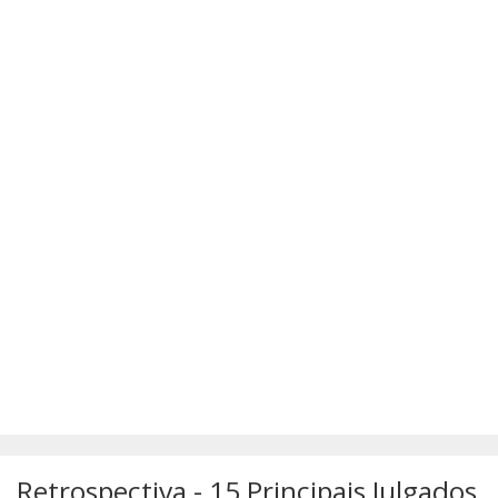
SÚMULAS
ATUALIZAÇÕES DOS LIVROS
Retrospectiva - 15 Principais Julgados