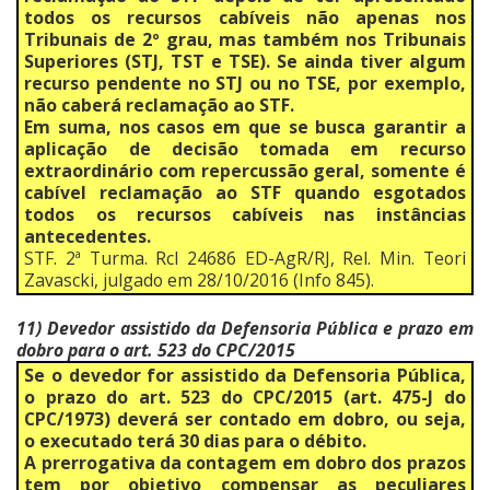
todos os recursos cabíveis não apenas nos
Tribunais de 2º grau, mas também nos Tribunais
Superiores (STJ, TST e TSE). Se ainda tiver algum
recurso pendente no STJ ou no TSE, por exemplo,
não caberá reclamação ao STF.
Em suma, nos casos em que se busca garantir a
aplicação de decisão tomada em recurso
extraordinário com repercussão geral, somente é
cabível reclamação ao STF quando esgotados
todos os recursos cabíveis nas instâncias
antecedentes.
STF. 2ª Turma. Rcl 24686 ED-AgR/RJ, Rel. Min. Teori
Zavascki, julgado em 28/10/2016 (Info 845).
11) Devedor assistido da Defensoria Pública e prazo em
dobro para o art. 523 do CPC/2015
Se o devedor for assistido da Defensoria Pública,
o prazo do art. 523 do CPC/2015 (art. 475-J do
CPC/1973) deverá ser contado em dobro, ou seja,
o executado terá 30 dias para o débito.
A prerrogativa da contagem em dobro dos prazos
tem por objetivo compensar as peculiares