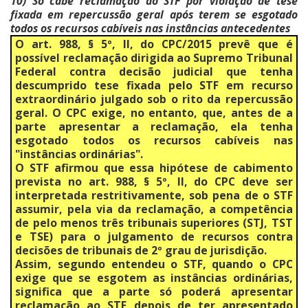
10) Só cabe reclamação ao STF por violação de tese
fixada em repercussão geral após terem se esgotado
todos os recursos cabíveis nas instâncias antecedentes
O art. 988, § 5º, II, do CPC/2015 prevê que é
possível reclamação dirigida ao Supremo Tribunal
Federal contra decisão judicial que tenha
descumprido tese fixada pelo STF em recurso
extraordinário julgado sob o rito da repercussão
geral. O CPC exige, no entanto, que, antes de a
parte apresentar a reclamação, ela tenha
esgotado todos os recursos cabíveis nas
"instâncias ordinárias".
O STF afirmou que essa hipótese de cabimento
prevista no art. 988, § 5º, II, do CPC deve ser
interpretada restritivamente, sob pena de o STF
assumir, pela via da reclamação, a competência
de pelo menos três tribunais superiores (STJ, TST
e TSE) para o julgamento de recursos contra
decisões de tribunais de 2º grau de jurisdição.
Assim, segundo entendeu o STF, quando o CPC
exige que se esgotem as instâncias ordinárias,
significa que a parte só poderá apresentar
reclamação ao STF depois de ter apresentado