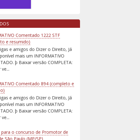
IDOS
ATIVO Comentado 1222 STF
to e resumido)
igas e amigos do Dizer o Direito, Já
isponível mais um INFORMATIVO
ADO. þ Baixar versão COMPLETA:
 ve...
ATIVO Comentado 894 (completo e
do)
igas e amigos do Dizer o Direito, Já
isponível mais um INFORMATIVO
ADO. þ Baixar versão COMPLETA:
 ve...
 para o concurso de Promotor de
 de São Paulo (MP/SP)