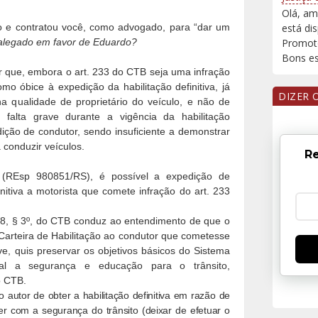
Olá, am
 e contratou você, como advogado, para “dar um
está di
alegado em favor de Eduardo?
Promoto
Bons est
 que, embora o art. 233 do CTB seja uma infração
mo óbice à expedição da habilitação definitiva, já
DIZER 
na qualidade de proprietário do veículo, e não de
 falta grave durante a vigência da habilitação
dição de condutor, sendo insuficiente a demonstrar
 conduzir veículos.
Re
 (REsp 980851/RS), é possível a expedição de
initiva a motorista que comete infração do art. 233
 148, § 3º, do CTB conduz ao entendimento de que o
 Carteira de Habilitação ao condutor que cometesse
ve, quis preservar os objetivos básicos do Sistema
ial a segurança e educação para o trânsito,
o CTB.
autor de obter a habilitação definitiva em razão de
er com a segurança do trânsito (deixar de efetuar o