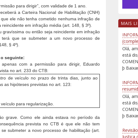
issão para dirigir”, com validade de 1 ano.
ceberá a Carteira Nacional de Habilitação (CNH)
 que ele não tenha cometido nenhuma infração de
MAIS L
reincidente em infração média (art. 148, § 3º).
u gravíssima ou então seja reincidente em infração
INFORM
 terá que se submeter a um novo processo de
(comple
48, § 4º).
Olá, am
está d
o seguinte:
COMENT
apenas com a permissão para dirigir, Eduardo
þ Baixar
evista no art. 233 do CTB:
stro de veículo no prazo de trinta dias, junto ao
INFORM
as as hipóteses previstas no art. 123:
resumi
Olá, am
está d
 veículo para regularização.
COMENT
þ Baixar
ção grave. Como ele ainda estava no período da
consequência prevista no CTB é que ele não tem
Revisão
 se submeter a novo processo de habilitação (art.
Justiça