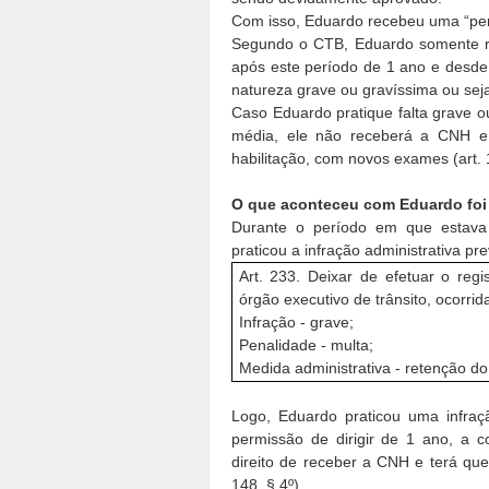
Com isso, Eduardo recebeu uma “perm
Segundo o CTB, Eduardo somente re
após este período de 1 ano e desde
natureza grave ou gravíssima ou seja 
Caso Eduardo pratique falta grave o
média, ele não receberá a CNH e
habilitação, com novos exames (art. 1
O que aconteceu com Eduardo foi 
Durante o período em que estava 
praticou a infração administrativa pr
Art. 233. Deixar de efetuar o regi
órgão executivo de trânsito, ocorrid
Infração - grave;
Penalidade - multa;
Medida administrativa - retenção do
Logo, Eduardo praticou uma infra
permissão de dirigir de 1 ano, a 
direito de receber a CNH e terá que
148, § 4º).