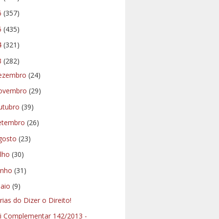
6
(357)
5
(435)
4
(321)
3
(282)
ezembro
(24)
ovembro
(29)
utubro
(39)
etembro
(26)
gosto
(23)
ulho
(30)
unho
(31)
aio
(9)
rias do Dizer o Direito!
i Complementar 142/2013 -