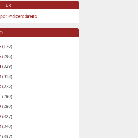
TTER
por @dizerodireito
VO
6
(170)
5
(296)
4
(329)
3
(413)
2
(375)
1
(280)
0
(280)
9
(327)
8
(340)
7
(337)