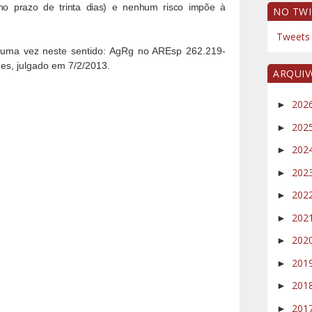
 no prazo de trinta dias) e nenhum risco impõe à
NO TWI
Tweets 
 uma vez neste sentido: AgRg no AREsp 262.219-
es, julgado em 7/2/2013.
ARQUI
202
►
202
►
202
►
202
►
202
►
202
►
202
►
201
►
201
►
201
►