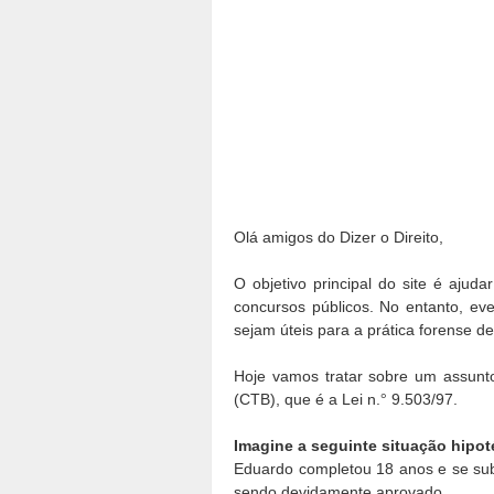
Olá amigos do Dizer o Direito,
O objetivo principal do site é aju
concursos públicos. No entanto, e
sejam úteis para a prática forense d
Hoje vamos tratar sobre um assunto
(CTB), que é a Lei n.
9.503/97.
°
Imagine a seguinte situação hipot
Eduardo completou 18 anos e se su
sendo devidamente aprovado.