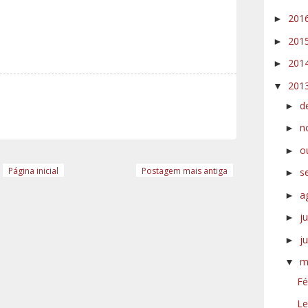
201
►
201
►
201
►
201
▼
d
►
n
►
o
►
Página inicial
Postagem mais antiga
s
►
a
►
j
►
j
►
m
▼
Fé
Le