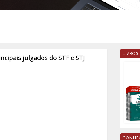
LIVROS
incipais julgados do STF e STJ
CONHEÇ