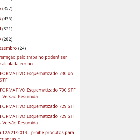
6
(357)
5
(435)
4
(321)
3
(282)
ezembro
(24)
remição pelo trabalho poderá ser
calculada em ho...
FORMATIVO Esquematizado 730 do
STF
FORMATIVO Esquematizado 730 STF
- Versão Resumida
FORMATIVO Esquematizado 729 STF
FORMATIVO Esquematizado 729 STF
- Versão Resumida
i 12.921/2013 - proíbe produtos para
crianças e ...