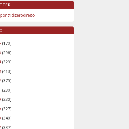
TTER
por @dizerodireito
VO
6
(170)
5
(296)
4
(329)
3
(413)
2
(375)
1
(280)
0
(280)
9
(327)
8
(340)
7
(337)