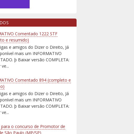
IDOS
ATIVO Comentado 1222 STF
to e resumido)
igas e amigos do Dizer o Direito, Já
isponível mais um INFORMATIVO
ADO. þ Baixar versão COMPLETA:
 ve...
ATIVO Comentado 894 (completo e
do)
igas e amigos do Dizer o Direito, Já
isponível mais um INFORMATIVO
ADO. þ Baixar versão COMPLETA:
 ve...
 para o concurso de Promotor de
 de São Paulo (MP/SP)