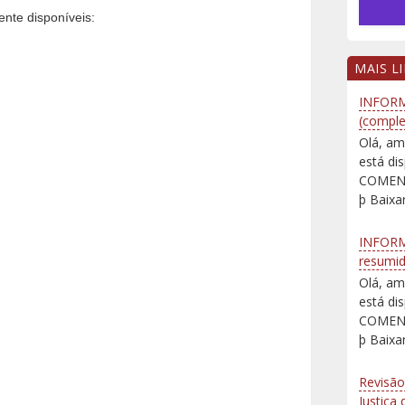
ente disponíveis:
MAIS L
INFORM
(comple
Olá, am
está d
COMENT
þ Baixar
INFORM
resumi
Olá, am
está d
COMENT
þ Baixar
Revisão
Justiça