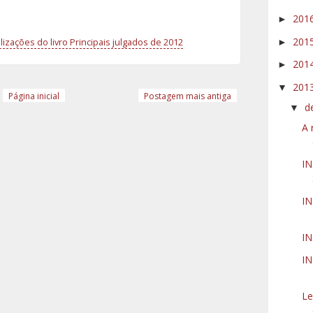
201
►
201
►
lizações do livro Principais julgados de 2012
201
►
201
▼
Página inicial
Postagem mais antiga
d
▼
A 
IN
IN
IN
IN
Le