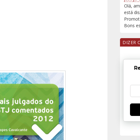
Olá, am
está di
Promoto
Bons est
DIZER 
Re