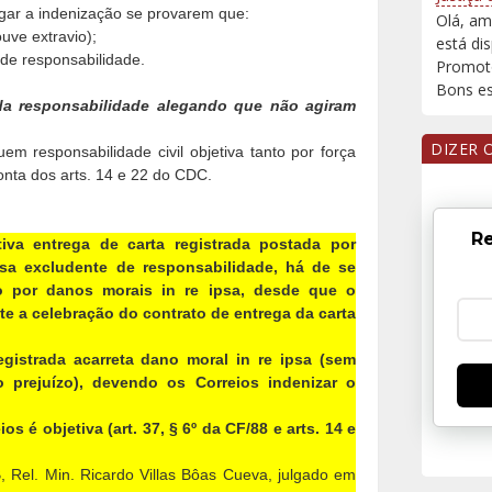
gar a indenização se provarem que:
Olá, am
uve extravio);
está di
de responsabilidade.
Promoto
Bons est
da responsabilidade alegando que não agiram
DIZER 
m responsabilidade civil objetiva tanto por força
onta dos arts. 14 e 22 do CDC.
Re
va entrega de carta registrada postada por
a excludente de responsabilidade, há de se
ão por danos morais in re ipsa, desde que o
a celebração do contrato de entrega da carta
gistrada acarreta dano moral in re ipsa (sem
prejuízo), devendo os Correios indenizar o
os é objetiva (art. 37, § 6º da CF/88 e arts. 14 e
 Rel. Min. Ricardo Villas Bôas Cueva, julgado em