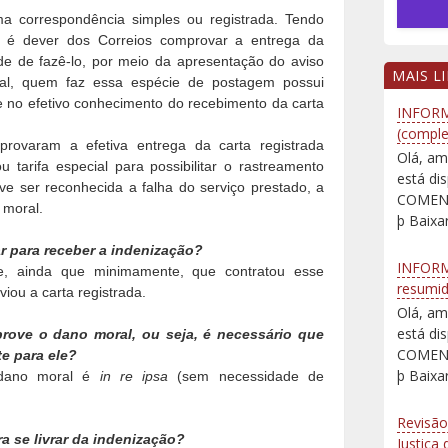
a correspondência simples ou registrada. Tendo
a, é dever dos Correios comprovar a entrega da
ade de fazê-lo, por meio da apresentação do aviso
MAIS L
nal, quem faz essa espécie de postagem possui
e no efetivo conhecimento do recebimento da carta
INFORM
.
(comple
provaram a efetiva entrega da carta registrada
Olá, am
 tarifa especial para possibilitar o rastreamento
está d
ve ser reconhecida a falha do serviço prestado, a
COMENT
 moral.
þ Baixar
r para receber a indenização?
INFORM
, ainda que minimamente, que contratou esse
resumi
viou a carta registrada.
Olá, am
está d
rove o dano moral, ou seja, é necessário que
COMENT
te para ele?
þ Baixar
dano moral é
in re ipsa
(sem necessidade de
Revisão
a se livrar da indenização?
Justiça