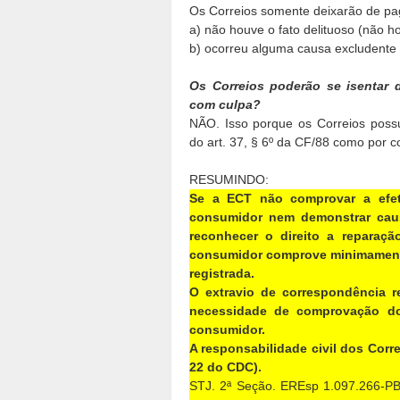
Os Correios somente deixarão de pa
a) não houve o fato delituoso (não ho
b) ocorreu alguma causa excludente 
Os Correios poderão se isentar 
com culpa?
NÃO. Isso porque os Correios possue
do art. 37, § 6º da CF/88 como por c
RESUMINDO:
Se a ECT não comprovar a efeti
consumidor nem demonstrar caus
reconhecer o direito a reparaç
consumidor comprove minimamente 
registrada.
O extravio de correspondência re
necessidade de comprovação do 
consumidor.
A responsabilidade civil dos Correi
22 do CDC).
STJ. 2ª Seção. EREsp 1.097.266-PB,