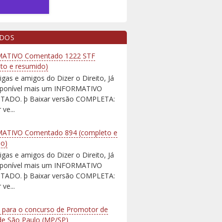
IDOS
ATIVO Comentado 1222 STF
to e resumido)
igas e amigos do Dizer o Direito, Já
isponível mais um INFORMATIVO
ADO. þ Baixar versão COMPLETA:
 ve...
ATIVO Comentado 894 (completo e
do)
igas e amigos do Dizer o Direito, Já
isponível mais um INFORMATIVO
ADO. þ Baixar versão COMPLETA:
 ve...
 para o concurso de Promotor de
 de São Paulo (MP/SP)