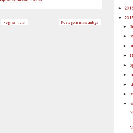
201
►
201
▼
Página inicial
Postagem mais antiga
d
►
n
►
o
►
s
►
a
►
j
►
j
►
m
►
a
▼
IN
IN