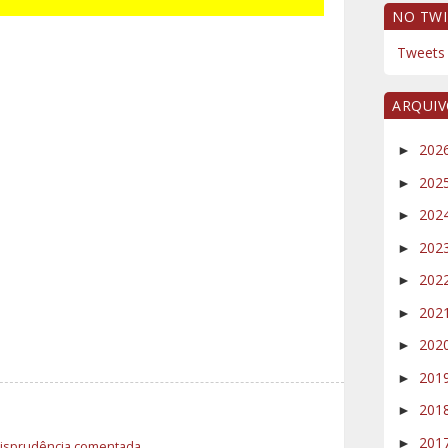
NO TWI
Tweets 
ARQUI
202
►
202
►
202
►
202
►
202
►
202
►
202
►
201
►
201
►
201
►
risprudência comentada