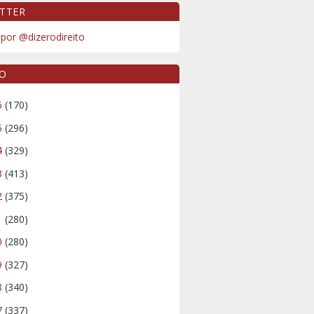
TTER
por @dizerodireito
VO
6
(170)
5
(296)
4
(329)
3
(413)
2
(375)
1
(280)
0
(280)
9
(327)
8
(340)
7
(337)