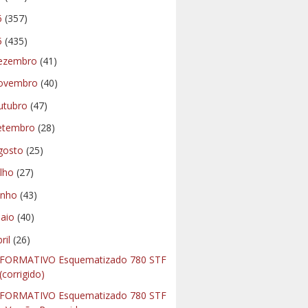
6
(357)
5
(435)
ezembro
(41)
ovembro
(40)
utubro
(47)
etembro
(28)
gosto
(25)
ulho
(27)
unho
(43)
aio
(40)
bril
(26)
FORMATIVO Esquematizado 780 STF
(corrigido)
FORMATIVO Esquematizado 780 STF