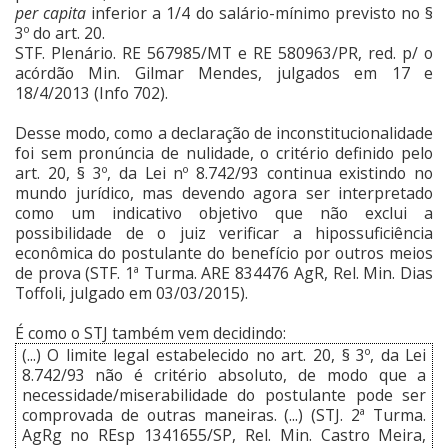
per capita
inferior a 1/4 do salário-mínimo previsto no §
3º do art. 20.
STF. Plenário. RE 567985/MT e RE 580963/PR, red. p/ o
acórdão Min. Gilmar Mendes, julgados em 17 e
18/4/2013 (Info 702).
Desse modo, como a declaração de inconstitucionalidade
foi sem pronúncia de nulidade, o critério definido pelo
art. 20, § 3º, da Lei nº 8.742/93 continua existindo no
mundo jurídico, mas devendo agora ser interpretado
como um indicativo objetivo que não exclui a
possibilidade de o juiz verificar a hipossuficiência
econômica do postulante do benefício por outros meios
de prova (STF. 1ª Turma. ARE 834476 AgR, Rel. Min. Dias
Toffoli, julgado em 03/03/2015).
É como o STJ também vem decidindo:
(...) O limite legal estabelecido no art. 20, § 3º, da Lei
8.742/93 não é critério absoluto, de modo que a
necessidade/miserabilidade do postulante pode ser
comprovada de outras maneiras. (...) (STJ. 2ª Turma.
AgRg no REsp 1341655/SP, Rel. Min. Castro Meira,