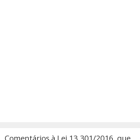
SÚMULAS
ATUALIZAÇÕES DOS LIVROS
Comentários à Lei 13.301/2016, que