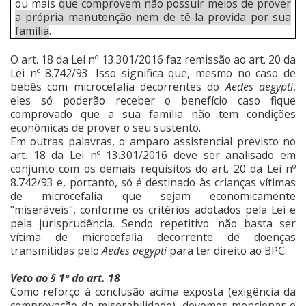
ou mais
que comprovem não possuir meios de prover
a própria manutenção nem de tê-la provida por sua
família
.
O art. 18 da Lei nº 13.301/2016 faz remissão ao art. 20 da
Lei nº 8.742/93. Isso significa que, mesmo no caso de
bebês com microcefalia decorrentes do
Aedes aegypti
,
eles só poderão receber o benefício caso fique
comprovado que a sua família não tem condições
econômicas de prover o seu sustento.
Em outras palavras, o amparo assistencial previsto no
art. 18 da Lei nº 13.301/2016 deve ser analisado em
conjunto com os demais requisitos do art. 20 da Lei nº
8.742/93 e, portanto, só é destinado às crianças vítimas
de microcefalia que sejam economicamente
"miseráveis", conforme os critérios adotados pela Lei e
pela jurisprudência. Sendo repetitivo: não basta ser
vítima de microcefalia decorrente de doenças
transmitidas pelo
Aedes aegypti
para ter direito ao BPC.
Veto ao § 1º do art. 18
Como reforço à conclusão acima exposta (exigência da
comprovação da miserabilidade), devemos mencionar o