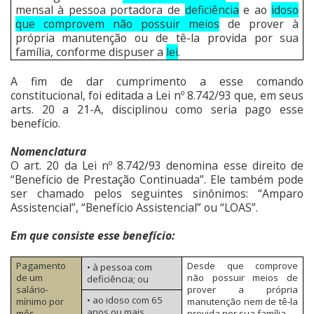
mensal à pessoa portadora de
deficiência
e ao
idoso
que comprovem não possuir meios
de prover à
própria manutenção ou de tê-la provida por sua
família, conforme dispuser a
lei
.
A fim de dar cumprimento a esse comando
constitucional, foi editada a Lei nº 8.742/93 que, em seus
arts. 20 a 21-A, disciplinou como seria pago esse
benefício.
Nomenclatura
O art. 20 da
Lei nº 8.742/93
denomina esse direito de
“Benefício de Prestação Continuada”.
Ele também pode
ser chamado pelos seguintes sinônimos
: “Amparo
Assistencial”, “Benefício Assistencial” ou “LOAS”.
Em que consiste esse benefício:
Pagamento
Desde que comprove
• à pessoa com
de um
não possuir meios de
deficiência; ou
salário-
prover a própria
• ao idoso com 65
mínimo por
manutenção nem de tê-la
anos ou mais.
mês
provida por sua família.