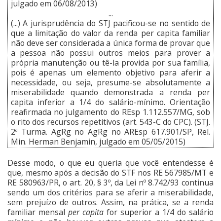
julgado em 06/08/2013)
...
(...) A jurisprudência do STJ pacificou-se no sentido de
que a limitação do valor da renda per capita familiar
não deve ser considerada a única forma de provar que
a pessoa não possui outros meios para prover a
própria manutenção ou tê-la provida por sua família,
pois é apenas um elemento objetivo para aferir a
necessidade, ou seja, presume-se absolutamente a
miserabilidade quando demonstrada a renda per
capita inferior a 1/4 do salário-mínimo. Orientação
reafirmada no julgamento do REsp 1.112.557/MG, sob
o rito dos recursos repetitivos (art. 543-C do CPC). (STJ.
2ª Turma. AgRg no AgRg no AREsp 617.901/SP, Rel.
Min. Herman Benjamin, julgado em 05/05/2015)
Desse modo, o que eu queria que você entendesse é
que, mesmo após a decisão do STF nos
RE 567985/MT e
RE 580963/PR, o art. 20, § 3º, da Lei nº 8.742/93 continua
sendo um dos critérios para se aferir a miserabilidade,
sem prejuízo de outros. Assim, na prática, se a renda
familiar mensal
per capita
for superior a 1/4 do salário