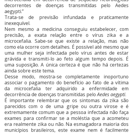
decorrentes de doenças transmitidas pelo Aedes
aegypti.”
Trata-se de previsão infundada e praticamente
inexequível.
Nem mesmo a medicina conseguiu estabelecer, com
precisão, a exata relação entre o vírus zika e a
microcefalia. Sabe-se que existe a relação, mas não
como ela ocorre com detalhes. É possível até mesmo que
uma mulher seja infectada pelo vírus antes de estar
grávida e transmiti-lo ao feto algum tempo depois. É
uma suposição. A única certeza é que não há certezas
ainda sobre este tema.
Desse modo, mostra-se completamente inoportuno
associar o pagamento do benefício ao fato de a vítima
da microcefalia ter adquirido a enfermidade em
decorrência de doenças transmitidas pelo
Aedes aegypti
.
É importante relembrar que os sintomas da zika são
parecidos com o de uma gripe ou outra virose e é
extremamente comum que a pessoa infectada não faça
exames para confirmar se a moléstia que a acometeu
era realmente zika ou não. Na esmagadora maioria dos
municípios brasileiros, este exame nem é facilmente