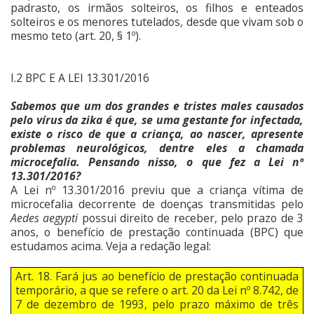
padrasto, os irmãos solteiros, os filhos e enteados
solteiros e os menores tutelados, desde que vivam sob o
mesmo teto (art. 20, § 1º).
I.2 BPC E A LEI 13.301/2016
Sabemos que um dos grandes e tristes males causados
pelo vírus da zika é que, se uma gestante for infectada,
existe o risco de que a criança, ao nascer, apresente
problemas neurológicos, dentre eles a chamada
microcefalia. Pensando nisso, o que fez a Lei nº
13.301/2016?
A Lei nº 13.301/2016 previu que a criança vítima de
microcefalia decorrente de doenças transmitidas pelo
Aedes aegypti
possui direito de receber, pelo prazo de 3
anos, o benefício de prestação continuada (BPC) que
estudamos acima. Veja a redação legal:
Art. 18. Fará jus ao benefício de prestação continuada
temporário, a que se refere o art. 20 da Lei nº 8.742, de
7 de dezembro de 1993, pelo prazo máximo de três