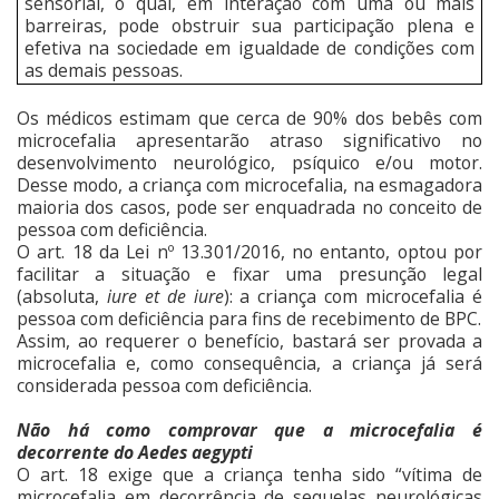
sensorial, o qual, em interação com uma ou mais
barreiras, pode obstruir sua participação plena e
efetiva na sociedade em igualdade de condições com
as demais pessoas.
Os médicos estimam que cerca de 90% dos bebês com
microcefalia apresentarão atraso significativo no
desenvolvimento neurológico, psíquico e/ou motor.
Desse modo, a criança com microcefalia, na esmagadora
maioria dos casos, pode ser enquadrada no conceito de
pessoa com deficiência.
O art. 18 da Lei nº 13.301/2016, no entanto, optou por
facilitar a situação e fixar uma presunção legal
(absoluta,
iure et de iure
): a criança com microcefalia é
pessoa com deficiência para fins de recebimento de BPC.
Assim, ao requerer o benefício, bastará ser provada a
microcefalia e, como consequência, a criança já será
considerada pessoa com deficiência.
Não há como comprovar que a microcefalia é
decorrente do Aedes aegypti
O art. 18 exige que a criança tenha sido “vítima de
microcefalia em decorrência de sequelas neurológicas