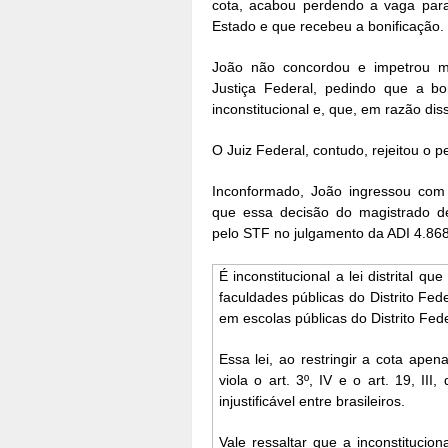
cota, acabou perdendo a vaga para
Estado e que recebeu a bonificação.
João não concordou e impetrou ma
Justiça Federal, pedindo que a bon
inconstitucional e, que, em razão diss
O Juiz Federal, contudo, rejeitou o p
Inconformado, João ingressou com
que essa decisão do magistrado de
pelo STF no julgamento da ADI 4.86
É inconstitucional a lei distrital 
faculdades públicas do Distrito Fe
em escolas públicas do Distrito Fede
Essa lei, ao restringir a cota ape
viola o art. 3º, IV e o art. 19, II
injustificável entre brasileiros.
Vale ressaltar que a inconstitucion