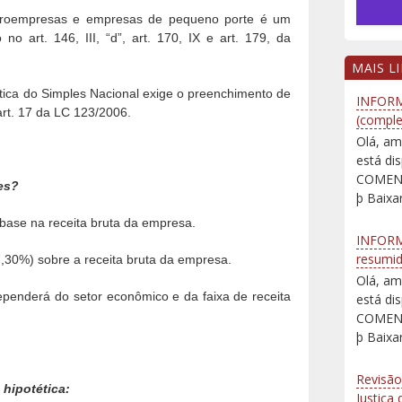
icroempresas e empresas de pequeno porte é um
no art. 146, III, “d”, art. 170, IX e art. 179, da
MAIS L
ática do Simples Nacional exige o preenchimento de
INFORM
art. 17 da LC 123/2006.
(comple
Olá, am
está d
COMENT
es?
þ Baixar
base na receita bruta da empresa.
INFORM
resumi
7,30%) sobre a receita bruta da empresa.
Olá, am
dependerá do setor econômico e da faixa de receita
está d
COMENT
þ Baixar
Revisão
 hipotética:
Justiça