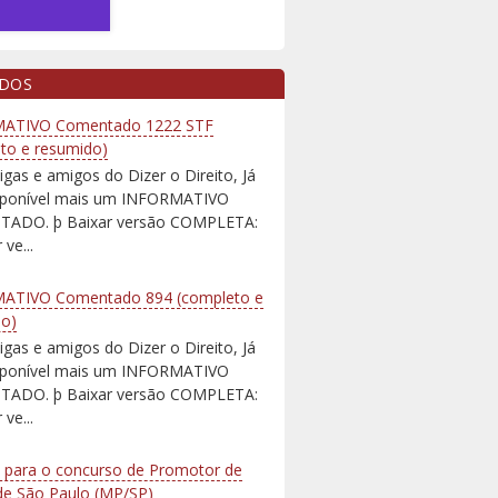
IDOS
ATIVO Comentado 1222 STF
to e resumido)
igas e amigos do Dizer o Direito, Já
isponível mais um INFORMATIVO
ADO. þ Baixar versão COMPLETA:
 ve...
ATIVO Comentado 894 (completo e
do)
igas e amigos do Dizer o Direito, Já
isponível mais um INFORMATIVO
ADO. þ Baixar versão COMPLETA:
 ve...
 para o concurso de Promotor de
 de São Paulo (MP/SP)