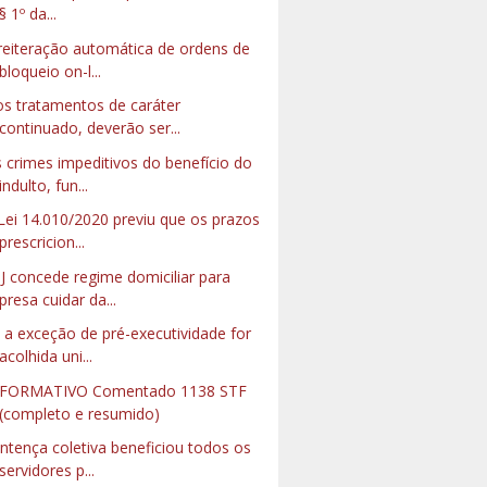
§ 1º da...
reiteração automática de ordens de
bloqueio on-l...
s tratamentos de caráter
continuado, deverão ser...
 crimes impeditivos do benefício do
indulto, fun...
Lei 14.010/2020 previu que os prazos
prescricion...
J concede regime domiciliar para
presa cuidar da...
 a exceção de pré-executividade for
acolhida uni...
NFORMATIVO Comentado 1138 STF
(completo e resumido)
ntença coletiva beneficiou todos os
servidores p...