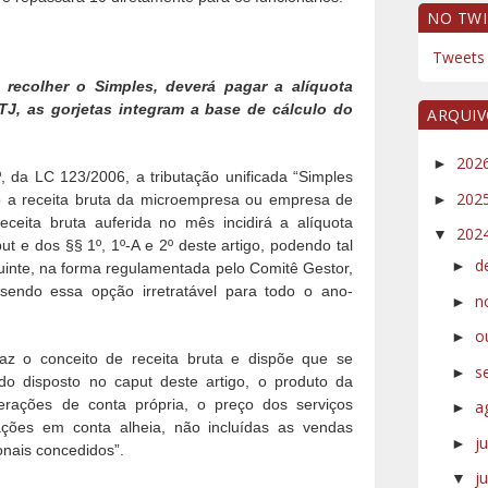
NO TWI
Tweets 
 recolher o Simples, deverá pagar a alíquota
J, as gorjetas integram a base de cálculo do
ARQUI
202
►
, da LC 123/2006, a tributação unificada “Simples
202
►
o a receita bruta da microempresa ou empresa de
ceita bruta auferida no mês incidirá a alíquota
202
▼
t e dos §§ 1º, 1º-A e 2º deste artigo, podendo tal
d
►
buinte, na forma regulamentada pelo Comitê Gestor,
sendo essa opção irretratável para todo o ano-
n
►
o
►
raz o conceito de receita bruta e dispõe que se
s
►
s do disposto no caput deste artigo, o produto da
rações de conta própria, o preço dos serviços
a
►
ações em conta alheia, não incluídas as vendas
j
►
onais concedidos”.
j
▼