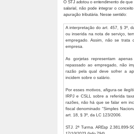
O STJ adotou o entendimento de que o 
salarial, não pode integrar o conceit
apuração tributária. Nesse sentido:
A interpretação do art. 457, § 3º, 
ou inserida na nota de serviço, t
empregado. Assim, não se trata d
empresa.
As gorjetas representam apenas 
repassado ao empregado, não imp
razão pela qual deve sofrer a ap
incidem sobre o salário.
Por esses motivos, afigura-se ileg
IRPJ e CSLL sobre a referida ta
razões, não há que se falar em in
fiscal denominado “Simples Naciona
art. 18, § 3º, da LC 123/2006.
STJ. 2ª Turma. AREsp 2.381.899-S
17/10/2023 (Info 794).