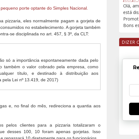
Olá, am
 pequeno porte optante do Simples Nacional.
está di
Promoto
na pizzaria, eles normalmente pagam a gorjeta de
Bons est
s consumidos no estabelecimento. A gorjeta também
ra-se disciplinada no art. 457, § 3º, da CLT:
DIZER 
não só a importância espontaneamente dada pelo
mo também o valor cobrado pela empresa, como
Re
ualquer título, e destinado à distribuição aos
pela Lei nº 13.419, de 2017)
agas e, no final do mês, redireciona a quantia aos
pelos clientes para a pizzaria totalizaram o
que desses 100, 10 foram apenas gorjetas. Isso
0 e repassará 10 diretamente para os funcionários.