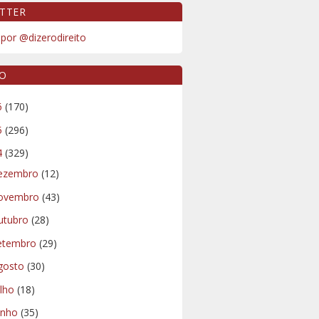
TTER
por @dizerodireito
VO
6
(170)
5
(296)
4
(329)
ezembro
(12)
ovembro
(43)
utubro
(28)
etembro
(29)
gosto
(30)
ulho
(18)
unho
(35)