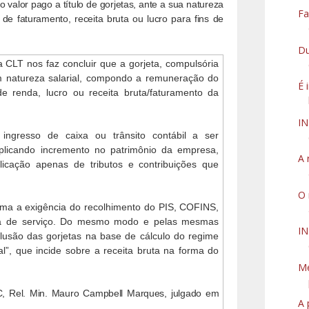
valor pago a título de gorjetas, ante a sua natureza
Fa
o de faturamento, receita bruta ou lucro para fins de
Du
da CLT nos faz concluir que a gorjeta, compulsória
em natureza salarial, compondo a remuneração do
É 
e renda, lucro ou receita bruta/faturamento da
I
ingresso de caixa ou trânsito contábil a ser
licando incremento no patrimônio da empresa,
A 
licação apenas de tributos e contribuições que
O 
ítima a exigência do recolhimento do PIS, COFINS,
xa de serviço. Do mesmo modo e pelas mesmas
IN
clusão das gorjetas na base de cálculo do regime
l”, que incide sobre a receita bruta na forma do
Me
C, Rel.
Min. Mauro Campbell Marques, julgado em
A 