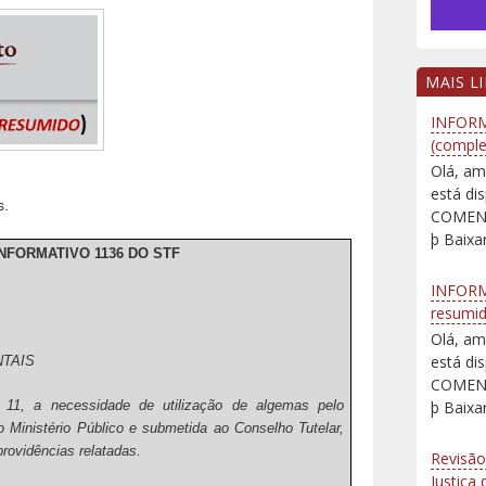
MAIS L
INFORM
(comple
Olá, am
está d
s.
COMENT
þ Baixar
INFORMATIVO 1136 DO STF
INFORM
resumi
Olá, am
está d
NTAIS
COMENT
þ Baixar
11, a necessidade de utilização de algemas pelo
o Ministério Público e submetida ao Conselho Tutelar,
providências relatadas.
Revisão
Justiça