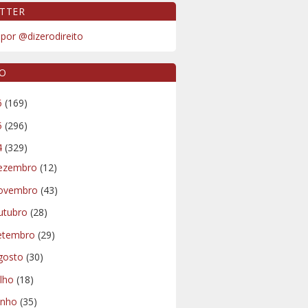
TTER
por @dizerodireito
VO
6
(169)
5
(296)
4
(329)
ezembro
(12)
ovembro
(43)
utubro
(28)
etembro
(29)
gosto
(30)
ulho
(18)
unho
(35)