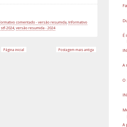
Fa
Du
formativo comentado - versão resumida
,
Informativo
stf-2024
,
versão resumida - 2024
É 
Página inicial
Postagem mais antiga
I
A 
O 
IN
Me
A 