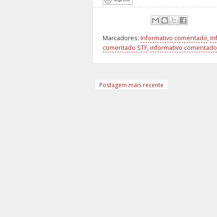
Marcadores:
Informativo comentado
,
In
comentado STF
,
informativo comentado 
Postagem mais recente