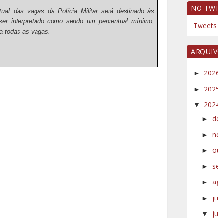
NO TWI
ual das vagas da Polícia Militar será destinado às
 ser interpretado como sendo um percentual mínimo,
Tweets 
a todas as vagas.
ARQUI
202
►
202
►
202
▼
d
►
n
►
o
►
s
►
a
►
j
►
j
▼