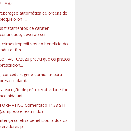
§ 1º da...
reiteração automática de ordens de
bloqueio on-l...
s tratamentos de caráter
continuado, deverão ser...
 crimes impeditivos do benefício do
indulto, fun...
Lei 14.010/2020 previu que os prazos
prescricion...
J concede regime domiciliar para
presa cuidar da...
 a exceção de pré-executividade for
acolhida uni...
NFORMATIVO Comentado 1138 STF
(completo e resumido)
ntença coletiva beneficiou todos os
servidores p...