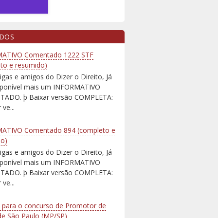
IDOS
ATIVO Comentado 1222 STF
to e resumido)
igas e amigos do Dizer o Direito, Já
isponível mais um INFORMATIVO
ADO. þ Baixar versão COMPLETA:
 ve...
ATIVO Comentado 894 (completo e
do)
igas e amigos do Dizer o Direito, Já
isponível mais um INFORMATIVO
ADO. þ Baixar versão COMPLETA:
 ve...
 para o concurso de Promotor de
 de São Paulo (MP/SP)