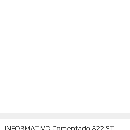
SÚMULAS
ATUALIZAÇÕES DOS LIVROS
INFORMATIVO Comentado 822 STJ