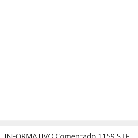
SÚMULAS
ATUALIZAÇÕES DOS LIVROS
INFORMATIVO Comentado 1159 STF