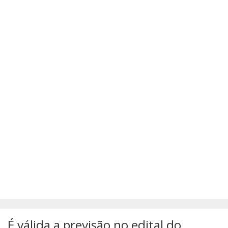
SÚMULAS
ATUALIZAÇÕES DOS LIVROS
É válida a previsão no edital do