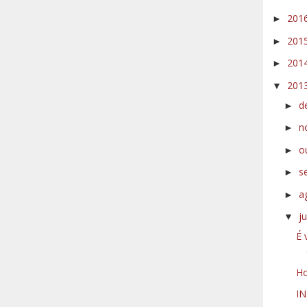
201
►
201
►
201
►
201
▼
d
►
n
►
o
►
s
►
a
►
j
▼
É 
Ho
IN