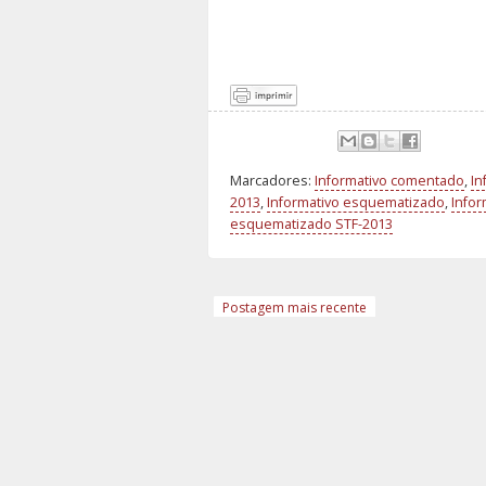
Marcadores:
Informativo comentado
,
In
2013
,
Informativo esquematizado
,
Info
esquematizado STF-2013
Postagem mais recente