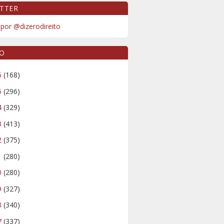
TTER
por @dizerodireito
VO
6
(168)
5
(296)
4
(329)
3
(413)
2
(375)
1
(280)
0
(280)
9
(327)
8
(340)
7
(337)