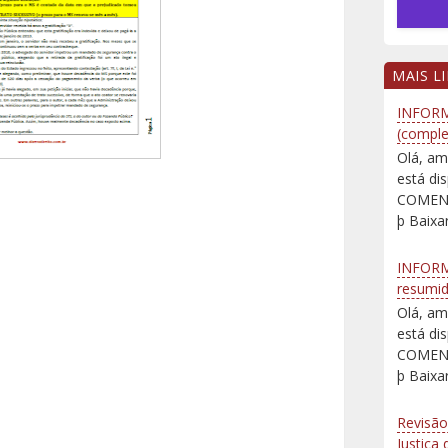
MAIS L
INFORM
(comple
Olá, am
está d
COMENT
þ Baixar
INFORM
resumi
Olá, am
está d
COMENT
þ Baixar
Revisão
Justiça