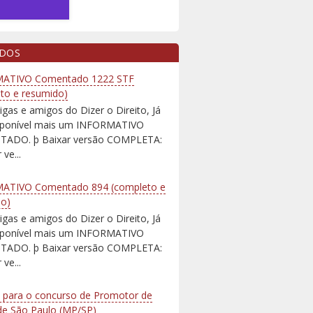
IDOS
ATIVO Comentado 1222 STF
to e resumido)
igas e amigos do Dizer o Direito, Já
isponível mais um INFORMATIVO
ADO. þ Baixar versão COMPLETA:
 ve...
ATIVO Comentado 894 (completo e
do)
igas e amigos do Dizer o Direito, Já
isponível mais um INFORMATIVO
ADO. þ Baixar versão COMPLETA:
 ve...
 para o concurso de Promotor de
 de São Paulo (MP/SP)