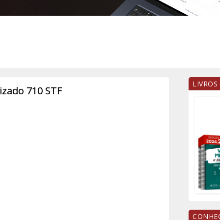
LIVROS
zado 710 STF
CONHEÇ