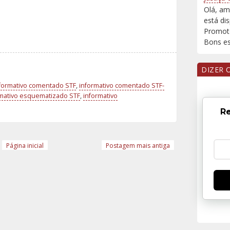
Olá, am
está di
Promoto
Bons est
DIZER 
formativo comentado STF
,
informativo comentado STF-
rmativo esquematizado STF
,
informativo
Re
Página inicial
Postagem mais antiga