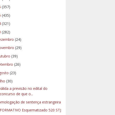
6
(357)
5
(435)
4
(321)
3
(282)
ezembro
(24)
ovembro
(29)
utubro
(39)
etembro
(26)
gosto
(23)
ulho
(30)
válida a previsão no edital do
concurso de que o...
mologação de sentença estrangeira
FORMATIVO Esquematizado 520 STJ