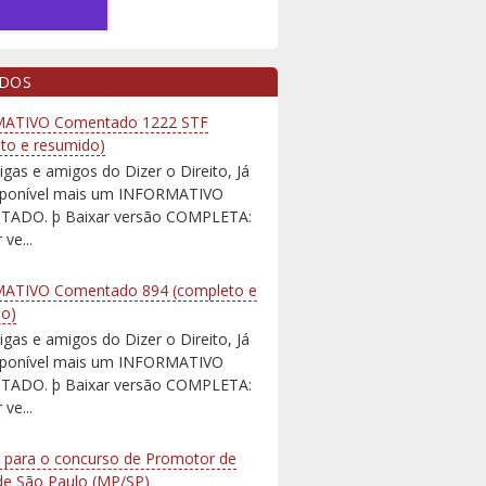
IDOS
ATIVO Comentado 1222 STF
to e resumido)
igas e amigos do Dizer o Direito, Já
isponível mais um INFORMATIVO
ADO. þ Baixar versão COMPLETA:
 ve...
ATIVO Comentado 894 (completo e
do)
igas e amigos do Dizer o Direito, Já
isponível mais um INFORMATIVO
ADO. þ Baixar versão COMPLETA:
 ve...
 para o concurso de Promotor de
 de São Paulo (MP/SP)