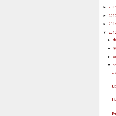
201
►
201
►
201
►
201
▼
d
►
n
►
o
►
s
▼
Us
Ex
Li
Re