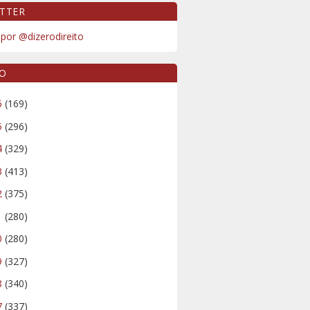
TTER
por @dizerodireito
VO
6
(169)
5
(296)
4
(329)
3
(413)
2
(375)
1
(280)
0
(280)
9
(327)
8
(340)
7
(337)