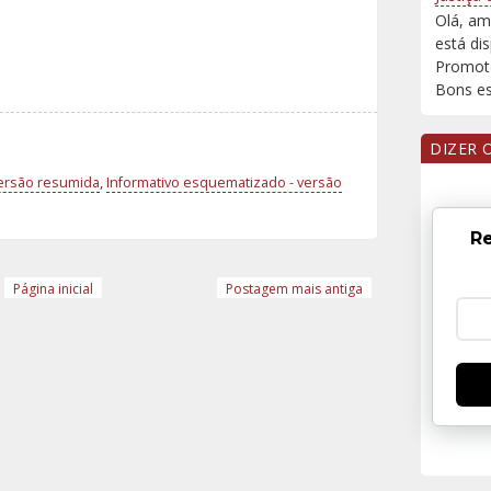
Olá, am
está di
Promoto
Bons est
DIZER 
versão resumida
,
Informativo esquematizado - versão
Re
Página inicial
Postagem mais antiga