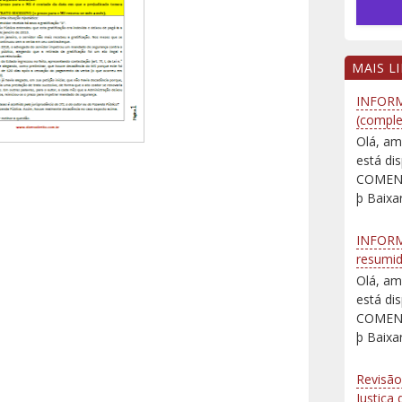
MAIS L
INFORM
(comple
Olá, am
está d
COMENT
þ Baixar
INFORM
resumi
Olá, am
está d
COMENT
þ Baixar
Revisão
Justiça