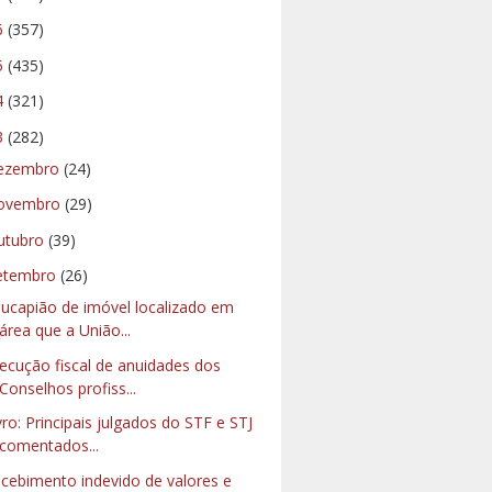
6
(357)
5
(435)
4
(321)
3
(282)
ezembro
(24)
ovembro
(29)
utubro
(39)
etembro
(26)
ucapião de imóvel localizado em
área que a União...
ecução fiscal de anuidades dos
Conselhos profiss...
vro: Principais julgados do STF e STJ
comentados...
cebimento indevido de valores e