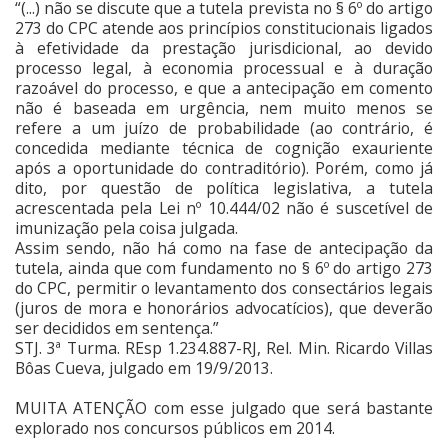
“(...) não se discute que a tutela prevista no § 6º do artigo
273 do CPC atende aos princípios constitucionais ligados
à efetividade da prestação jurisdicional, ao devido
processo legal, à economia processual e à duração
razoável do processo, e que a antecipação em comento
não é baseada em urgência, nem muito menos se
refere a um juízo de probabilidade (ao contrário, é
concedida mediante técnica de cognição exauriente
após a oportunidade do contraditório). Porém, como já
dito, por questão de política legislativa, a tutela
acrescentada pela Lei nº 10.444/02 não é suscetível de
imunização pela coisa julgada.
Assim sendo, não há como na fase de antecipação da
tutela, ainda que com fundamento no § 6º do artigo 273
do CPC, permitir o levantamento dos consectários legais
(juros de mora e honorários advocatícios), que deverão
ser decididos em sentença.”
STJ. 3ª Turma. REsp 1.234.887-RJ, Rel. Min. Ricardo Villas
Bôas Cueva, julgado em 19/9/2013.
MUITA ATENÇÃO com esse julgado que será bastante
explorado nos concursos públicos em 2014.