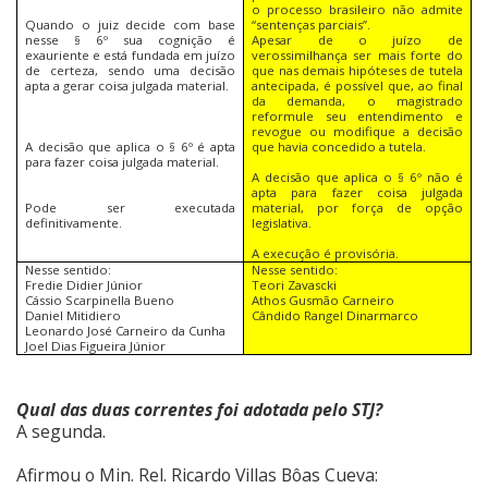
o processo brasileiro não admite
Quando o juiz decide com base
“sentenças parciais”.
nesse § 6º sua cognição é
Apesar de o juízo de
exauriente e está fundada em juízo
verossimilhança ser mais forte do
de certeza, sendo uma decisão
que nas demais hipóteses de tutela
apta a gerar coisa julgada material.
antecipada, é possível que, ao final
da demanda, o magistrado
reformule seu entendimento e
revogue ou modifique a decisão
A decisão que aplica o § 6º é apta
que havia concedido a tutela.
para fazer coisa julgada material.
A decisão que aplica o § 6º não é
apta para fazer coisa julgada
Pode ser executada
material, por força de opção
definitivamente.
legislativa.
A execução é provisória.
Nesse sentido:
Nesse sentido:
Fredie Didier Júnior
Teori Zavascki
Cássio Scarpinella Bueno
Athos Gusmão Carneiro
Daniel Mitidiero
Cândido Rangel Dinarmarco
Leonardo José Carneiro da Cunha
Joel Dias Figueira Júnior
Qual das duas correntes foi adotada pelo STJ?
A segunda.
Afirmou o Min. Rel. Ricardo Villas Bôas Cueva: