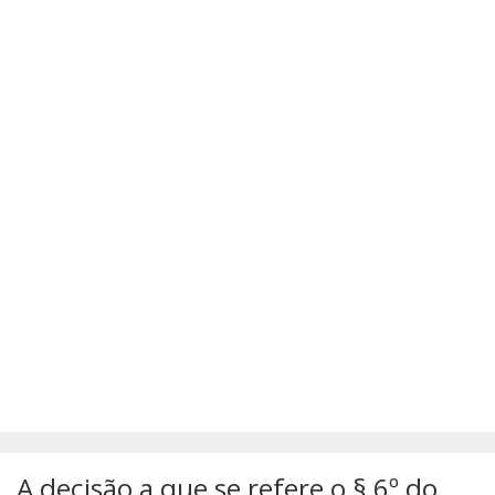
SÚMULAS
ATUALIZAÇÕES DOS LIVROS
A decisão a que se refere o § 6º do