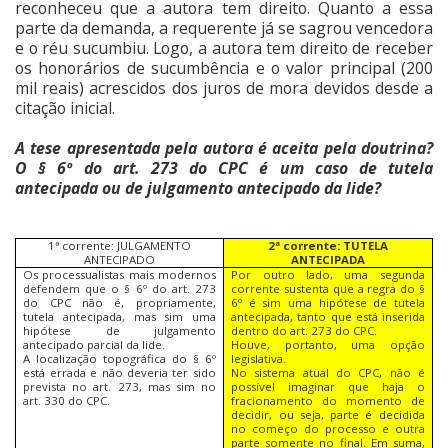
reconheceu que a autora tem direito. Quanto a essa
parte da demanda, a requerente já se sagrou vencedora
e o réu sucumbiu. Logo, a autora tem direito de receber
os honorários de sucumbência e o valor principal (200
mil reais) acrescidos dos juros de mora devidos desde a
citação inicial.
A tese apresentada pela autora é aceita pela doutrina?
O § 6º do art. 273 do CPC é um caso de tutela
antecipada ou de julgamento antecipado da lide?
1ª corrente: JULGAMENTO
2ª corrente: TUTELA
ANTECIPADO
ANTECIPADA
Os processualistas mais modernos
Por outro lado, uma segunda
defendem que o § 6º do art. 273
corrente sustenta que a regra do §
do CPC não é, propriamente,
6º é sim uma hipótese de tutela
tutela antecipada, mas sim uma
antecipada, tanto que está inserida
hipótese de julgamento
dentro do art. 273 do CPC.
antecipado parcial da lide.
Houve, portanto, uma opção
A localização topográfica do § 6º
legislativa.
está errada e não deveria ter sido
No sistema atual do CPC, não é
prevista no art. 273, mas sim no
possível imaginar que haja o
art. 330 do CPC.
fracionamento do momento de
decidir, ou seja, parte é decidida
no começo do processo e outra
parte somente no final. Em suma,