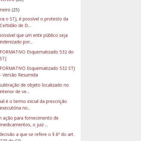
aneiro
(25)
ra o STJ, é possível o protesto da
Certidão de D...
possível que um ente público seja
indenizado por...
FORMATIVO Esquematizado 532 do
STJ
FORMATIVO Esquematizado 532 STJ
- Versão Resumida
subtração de objeto localizado no
interior de ve...
al é o termo inicial da prescrição
executória no...
 ação para fornecimento de
medicamentos, o juiz ...
decisão a que se refere o § 6º do art.
273 do CP...