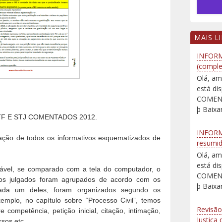
MAIS L
INFORM
(comple
Olá, am
está d
COMENT
þ Baixar
TF E STJ COMENTADOS 2012.
INFORM
ação de todos os informativos esquematizados de
resumi
Olá, am
está d
dável, se comparado com a tela do computador, o
COMENT
 os julgados foram agrupados de acordo com os
þ Baixar
cada um deles, foram organizados segundo os
xemplo, no capítulo sobre “Processo Civil”, temos
Revisão
e competência, petição inicial, citação, intimação,
Justiça
rsos etc.