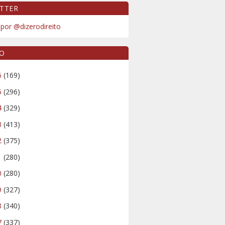
TTER
por @dizerodireito
VO
6
(169)
5
(296)
4
(329)
3
(413)
2
(375)
1
(280)
0
(280)
9
(327)
8
(340)
7
(337)