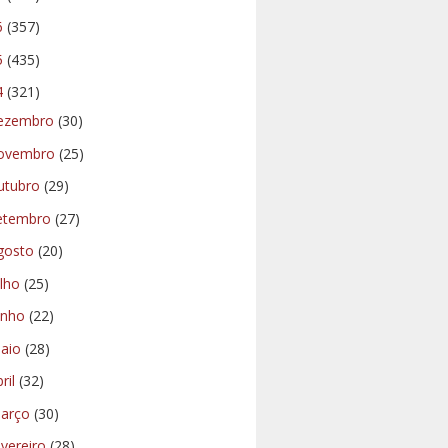
6
(357)
5
(435)
4
(321)
ezembro
(30)
ovembro
(25)
utubro
(29)
etembro
(27)
gosto
(20)
ulho
(25)
unho
(22)
aio
(28)
bril
(32)
arço
(30)
evereiro
(28)