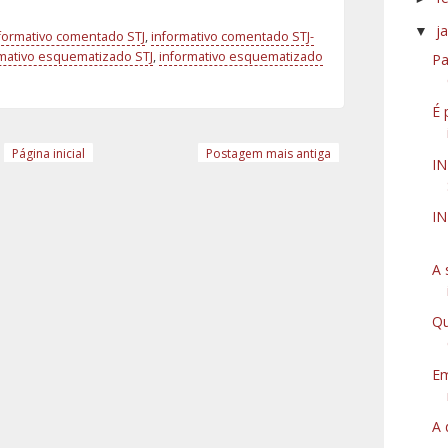
j
▼
formativo comentado STJ
,
informativo comentado STJ-
mativo esquematizado STJ
,
informativo esquematizado
Pa
É 
Página inicial
Postagem mais antiga
IN
IN
A 
Qu
Em
A 