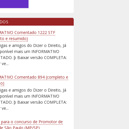
IDOS
ATIVO Comentado 1222 STF
to e resumido)
igas e amigos do Dizer o Direito, Já
isponível mais um INFORMATIVO
ADO. þ Baixar versão COMPLETA:
 ve...
ATIVO Comentado 894 (completo e
do)
igas e amigos do Dizer o Direito, Já
isponível mais um INFORMATIVO
ADO. þ Baixar versão COMPLETA:
 ve...
 para o concurso de Promotor de
 de São Paulo (MP/SP)