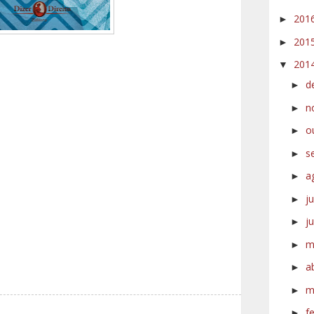
201
►
201
►
201
▼
d
►
n
►
o
►
s
►
a
►
j
►
j
►
m
►
a
►
m
►
f
►