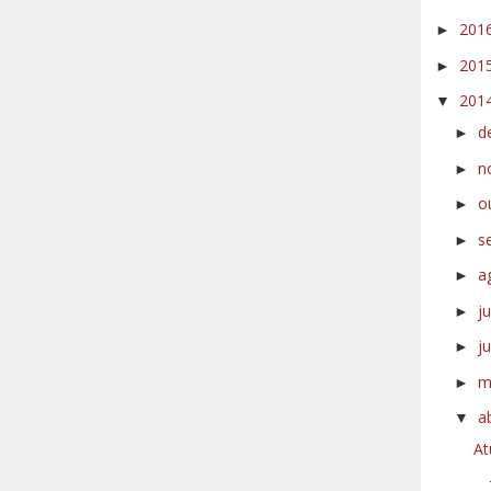
201
►
201
►
201
▼
d
►
n
►
o
►
s
►
a
►
j
►
j
►
m
►
a
▼
At