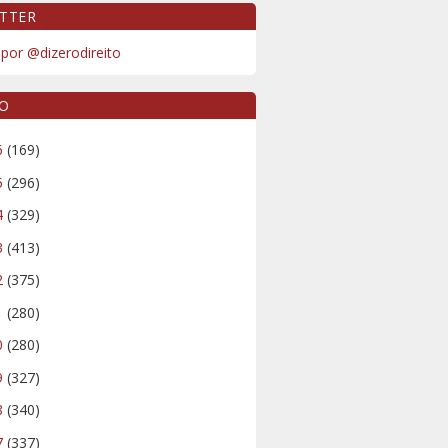
TTER
por @dizerodireito
VO
6
(169)
5
(296)
4
(329)
3
(413)
2
(375)
1
(280)
0
(280)
9
(327)
8
(340)
7
(337)