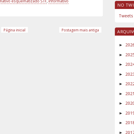
rmativo esquematizado STF
,
informativo
NO TWI
Tweets 
Página inicial
Postagem mais antiga
ARQUI
202
►
202
►
202
►
202
►
202
►
202
►
202
►
201
►
201
►
201
►