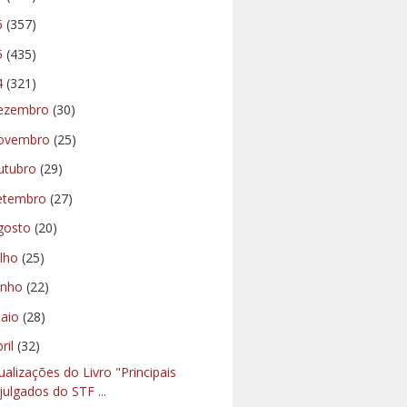
6
(357)
5
(435)
4
(321)
ezembro
(30)
ovembro
(25)
utubro
(29)
etembro
(27)
gosto
(20)
ulho
(25)
unho
(22)
aio
(28)
bril
(32)
ualizações do Livro "Principais
julgados do STF ...