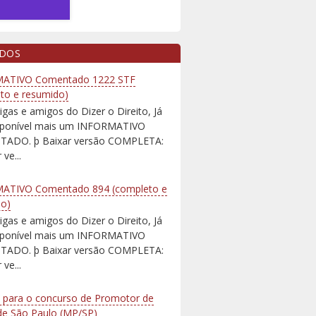
IDOS
ATIVO Comentado 1222 STF
to e resumido)
igas e amigos do Dizer o Direito, Já
isponível mais um INFORMATIVO
ADO. þ Baixar versão COMPLETA:
 ve...
ATIVO Comentado 894 (completo e
do)
igas e amigos do Dizer o Direito, Já
isponível mais um INFORMATIVO
ADO. þ Baixar versão COMPLETA:
 ve...
 para o concurso de Promotor de
 de São Paulo (MP/SP)