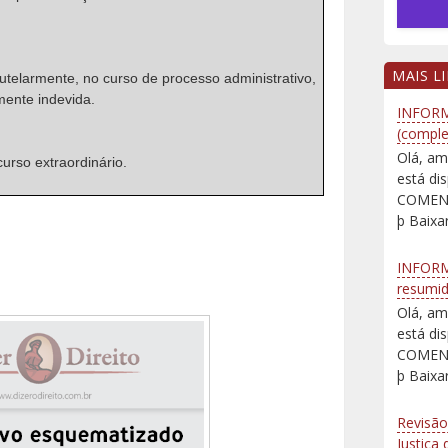
MAIS L
telarmente, no curso de processo administrativo,
mente indevida.
INFORM
(comple
Olá, am
rso extraordinário.
está d
COMENT
þ Baixar
INFORM
resumi
Olá, am
está d
COMENT
þ Baixar
Revisão
Justiça