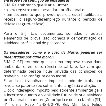
ela prove sua condição de pescadora?
SIM. Relembrando que Maria juntou:
• o seu registro como pescadora profissional e
• um documento que provou que ela está habilitada a
receber o seguro-desemprego durante o período de
defeso (seguro-defeso).
Para o STJ, tais documentos, somados a outros
elementos de prova, são idôneos à demonstração da
atividade profissional de pescadora.
Os pescadores, como é o caso de Maria, poderão ser
indenizados por dano moral?
SIM. O STJ entende que se uma empresa causa dano
ambiental e, em decorrência de tal fato, faz com que
determinada pessoa fique privada das condições de
trabalho, isso configura dano moral.
Estando o trabalhador impossibilitado de trabalhar,
revela-se patente seu sofrimento, angústia e aflição.
O ócio indesejado imposto pelo acidente ambiental gera
a incerteza quanto à viabilidade futura de sua atividade
profissional e manutenção própria e de sua família (STJ.
4ª Turma. REsp 1.346.430-PR, Rel. Min. Luis Felipe