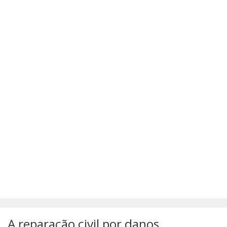
SÚMULAS
ATUALIZAÇÕES DOS LIVROS
A reparação civil por danos