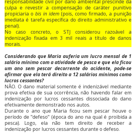
responsabilidade civil por dano ambiental prescinde da
culpa e revestir a compensação de caráter punitivo
propiciaria o
bis in idem
(pois, como firmado, a punição
imediata é tarefa específica do direito administrativo e
penal).
No caso concreto, o STJ considerou razoável a
indenização fixada em 3 mil reais a título de danos
morais.
Considerando que Maria auferia um lucro mensal de 1
salário mínimo com a atividade de pesca e que ela ficou
um ano sem pescar decorrente do acidente, pode-se
afirmar que ela terá direito a 12 salários mínimos como
lucros cessantes?
NÃO. O dano material somente é indenizável mediante
prova efetiva de sua ocorrência, não havendo falar em
indenização por lucros cessantes dissociada do dano
efetivamente demonstrado nos autos.
Durante o ano que Maria ficou sem pescar houve o
período de "defeso" (época do ano na qual é proibida a
pesca). Logo, ela não tem direito de receber a
indenização por lucros cessantes durante o defeso.