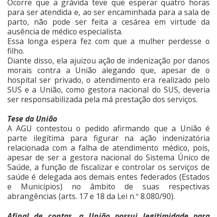
Ocorre que a grávida teve que esperar quatro horas
para ser atendida e, ao ser encaminhada para a sala de
parto, não pode ser feita a cesárea em virtude da
ausência de médico especialista.
Essa longa espera fez com que a mulher perdesse o
filho.
Diante disso, ela ajuizou ação de indenização por danos
morais contra a União alegando que, apesar de o
hospital ser privado, o atendimento era realizado pelo
SUS e a União, como gestora nacional do SUS, deveria
ser responsabilizada pela má prestação dos serviços.
Tese da União
A AGU contestou o pedido afirmando que a União é
parte ilegítima para figurar na ação indenizatória
relacionada com a falha de atendimento médico, pois,
apesar de ser a gestora nacional do Sistema Único de
Saúde, a função de fiscalizar e controlar os serviços de
saúde é delegada aos demais entes federados (Estados
e Municípios) no âmbito de suas respectivas
abrangências (arts. 17 e 18 da Lei n.
8.080/90).
°
Afinal de contas, a União possui legitimidade para