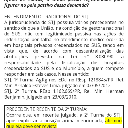
figurar no polo passivo dessa demanda?
ENTENDIMENTO TRADICIONAL DO STJ:
A jurisprudência do STJ possuía vários precedentes no
sentido de que a União, na condição de gestora nacional
do SUS, não tem legitimidade passiva nas ações de
indenização por falha no atendimento médico ocorrida
em hospitais privados credenciados no SUS, tendo em
vista que, de acordo com descentralização das
atribuições prevista na Lei n.
8.080/90, a
°
responsabilidade pela fiscalização dos hospitais
credenciados ao SUS é do Município, a quem compete
responder em tais casos. Nesse sentido:
STJ. 1ª Turma. AgRg nos EDcl no REsp 1218845/PR, Rel.
Min. Arnaldo Esteves Lima, julgado em 03/05/2012.
STJ. 2ª Turma. REsp 1.162.669/PR, Rel. Min. Herman
Benjamin, julgado em 23/03/2010.
PRECEDENTE RECENTE DA 2ª TURMA:
Ocorre que, em recente julgado, a 2ª Turma do STJ,
após explicitar a posição acima mencionada,
afirmou
que ela deve ser revista
.