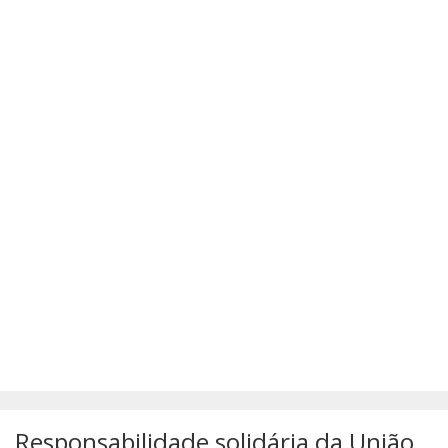
SÚMULAS
ATUALIZAÇÕES DOS LIVROS
Responsabilidade solidária da União,