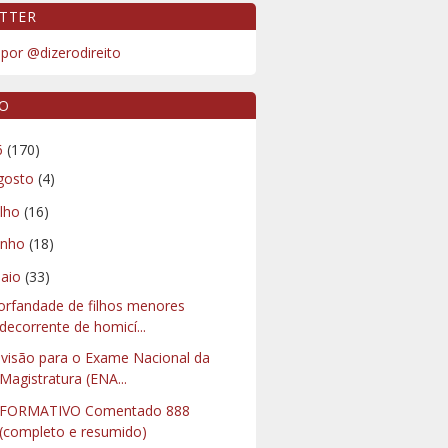
TTER
por @dizerodireito
VO
6
(170)
gosto
(4)
ulho
(16)
unho
(18)
aio
(33)
orfandade de filhos menores
decorrente de homicí...
visão para o Exame Nacional da
Magistratura (ENA...
NFORMATIVO Comentado 888
(completo e resumido)