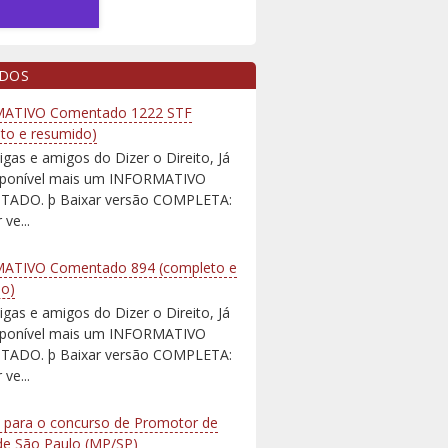
IDOS
ATIVO Comentado 1222 STF
to e resumido)
igas e amigos do Dizer o Direito, Já
isponível mais um INFORMATIVO
ADO. þ Baixar versão COMPLETA:
 ve...
ATIVO Comentado 894 (completo e
do)
igas e amigos do Dizer o Direito, Já
isponível mais um INFORMATIVO
ADO. þ Baixar versão COMPLETA:
 ve...
 para o concurso de Promotor de
 de São Paulo (MP/SP)