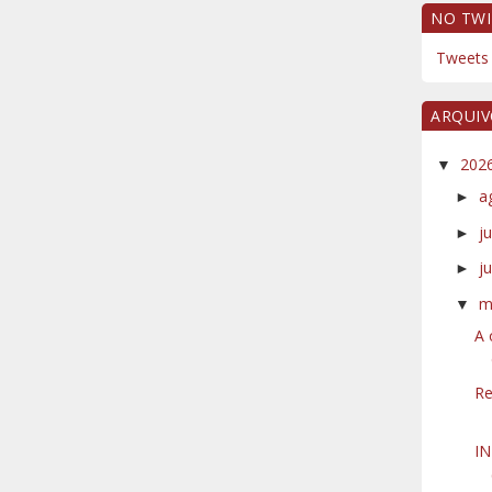
NO TWI
Tweets 
ARQUI
202
▼
a
►
j
►
j
►
m
▼
A 
Re
I