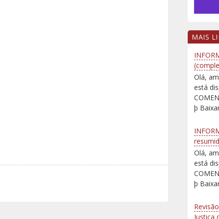
MAIS L
INFORM
(comple
Olá, am
está d
COMENT
þ Baixar
INFORM
resumi
Olá, am
está d
COMENT
þ Baixar
Revisão
Justiça