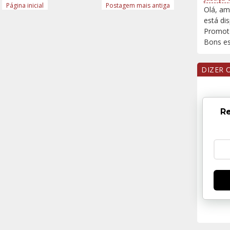
Página inicial
Postagem mais antiga
Olá, am
está di
Promoto
Bons est
DIZER 
Re