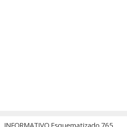
SÚMULAS
ATUALIZAÇÕES DOS LIVROS
INFORMATIVO Esquematizado 765