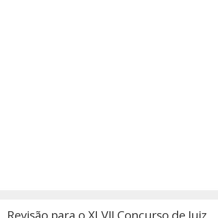
SÚMULAS
ATUALIZAÇÕES DOS LIVROS
Revisão para o XLVII Concurso de Juiz