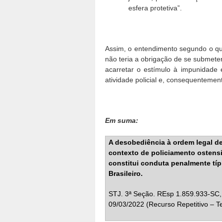
esfera protetiva”.
Assim, o entendimento segundo o qua
não teria a obrigação de se submeter
acarretar o estímulo à impunidade e
atividade policial e, consequentemen
Em suma:
A desobediência à ordem legal d
contexto de policiamento ostensi
constitui conduta penalmente típi
Brasileiro.
STJ. 3ª Seção. REsp 1.859.933-SC, 
09/03/2022 (Recurso Repetitivo – T