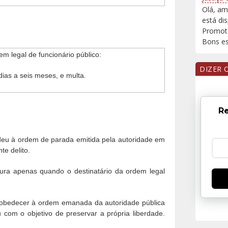
Olá, am
está di
Promoto
Bons est
m legal de funcionário público:
DIZER 
ias a seis meses, e multa.
Re
deu à ordem de parada emitida pela autoridade em
te delito.
gura apenas quando o destinatário da ordem legal
sobedecer à ordem emanada da autoridade pública
 com o objetivo de preservar a própria liberdade.