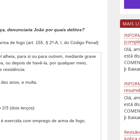
MAIS L
ça, denunciaria João por quais delitos?
INFORM
(comple
a de fogo (art. 155, § 2º-A, I, do Código Penal):
Olá, am
está d
el alheia, para si ou para outrem, mediante grave
COMENT
a, ou depois de havê-la, por qualquer meio,
þ Baixar
e resistência:
 dez anos, e multa.
INFORM
resumi
Olá, am
está d
2/3 (dois terços):
COMENT
þ Baixar
a é exercida com emprego de arma de fogo;
Revisão
Justiça