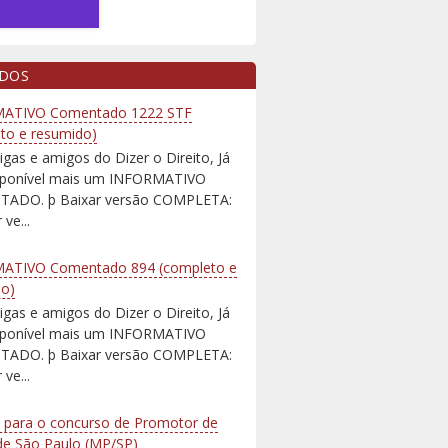
IDOS
ATIVO Comentado 1222 STF
to e resumido)
igas e amigos do Dizer o Direito, Já
isponível mais um INFORMATIVO
ADO. þ Baixar versão COMPLETA:
 ve...
ATIVO Comentado 894 (completo e
do)
igas e amigos do Dizer o Direito, Já
isponível mais um INFORMATIVO
ADO. þ Baixar versão COMPLETA:
 ve...
 para o concurso de Promotor de
 de São Paulo (MP/SP)