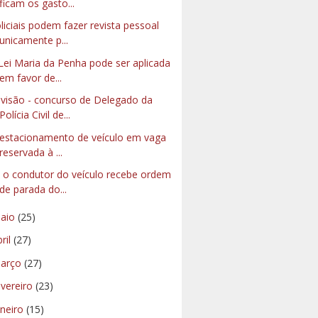
ficam os gasto...
liciais podem fazer revista pessoal
unicamente p...
Lei Maria da Penha pode ser aplicada
em favor de...
visão - concurso de Delegado da
Polícia Civil de...
estacionamento de veículo em vaga
reservada à ...
 o condutor do veículo recebe ordem
de parada do...
aio
(25)
bril
(27)
arço
(27)
evereiro
(23)
aneiro
(15)