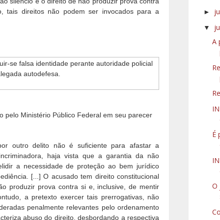
 ao silêncio e o direito de não produzir prova contra
j
, tais direitos não podem ser invocados para a
►
j
▼
A 
r-se falsa identidade perante autoridade policial
Re
alegada autodefesa.
Re
I
 pelo Ministério Público Federal em seu parecer
É 
por outro delito não é suficiente para afastar a
incriminadora, haja vista que a garantia da não
IN
lidir a necessidade de proteção ao bem jurídico
diência. [...] O acusado tem direito constitucional
O 
 produzir prova contra si e, inclusive, de mentir
ntudo, a pretexto exercer tais prerrogativas, não
ideradas penalmente relevantes pelo ordenamento
Co
racteriza abuso do direito, desbordando a respectiva