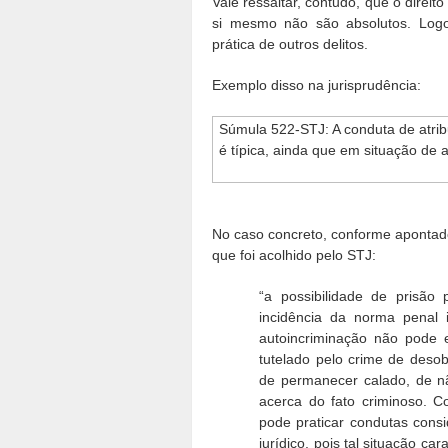
Vale ressaltar, contudo, que o direito
si mesmo não são absolutos. Logo
prática de outros delitos.
Exemplo disso na jurisprudência:
Súmula 522-STJ: A conduta de atribui
é típica, ainda que em situação de 
No caso concreto, conforme apontado
que foi acolhido pelo STJ:
“a possibilidade de prisão 
incidência da norma penal 
autoincriminação não pode e
tutelado pelo crime de desobe
de permanecer calado, de não
acerca do fato criminoso. Co
pode praticar condutas cons
jurídico, pois tal situação ca