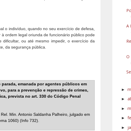
Po
A 
l o indivíduo, quando no seu exercício de defesa,
 à ordem legal oriunda de funcionário público pode
Re
 dificultar, ou até mesmo impedir, o exercício da
te, da segurança pública.
O 
Se
e parada, emanada por agentes públicos em
m
►
vo, para a prevenção e repressão de crimes,
ca, prevista no art. 330 do Código Penal
a
►
m
►
Rel. Min. Antonio Saldanha Palheiro, julgado em
f
►
ema 1060) (Info 732).
j
►