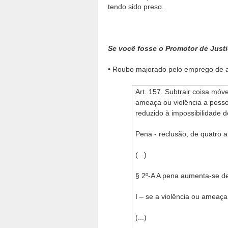
tendo sido preso.
Se você fosse o Promotor de Justi
• Roubo majorado pelo emprego de arm
Art. 157. Subtrair coisa móv
ameaça ou violência a pesso
reduzido à impossibilidade d
Pena - reclusão, de quatro a
(...)
§ 2º-A A pena aumenta-se de 
I – se a violência ou ameaç
(...)