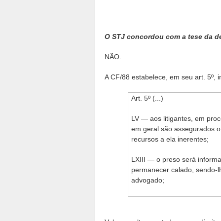
O STJ concordou com a tese da d
NÃO.
A CF/88 estabelece, em seu art. 5º, in
Art. 5º (...)
LV — aos litigantes, em proc
em geral são assegurados o 
recursos a ela inerentes;
LXIII — o preso será informa
permanecer calado, sendo-lh
advogado;