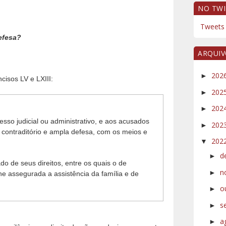
NO TWI
Tweets 
efesa?
ARQUI
202
►
cisos LV e LXIII:
202
►
202
►
esso judicial ou administrativo, e aos acusados
202
►
contraditório e ampla defesa, com os meios e
202
▼
d
►
do de seus direitos, entre os quais o de
n
►
e assegurada a assistência da família e de
o
►
s
►
a
►