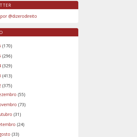
TTER
por @dizerodireito
VO
6
(170)
5
(296)
4
(329)
3
(413)
2
(375)
ezembro
(55)
ovembro
(73)
utubro
(31)
etembro
(24)
gosto
(33)