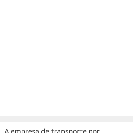
SÚMULAS
ATUALIZAÇÕES DOS LIVROS
A empresa de transporte por