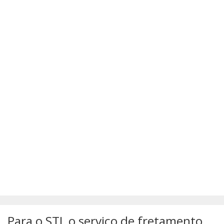
SÚMULAS
ATUALIZAÇÕES DOS LIVROS
Para o STJ, o serviço de fretamento