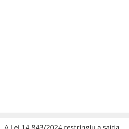
SÚMULAS
ATUALIZAÇÕES DOS LIVROS
A Lei 14.843/2024 restringiu a saída