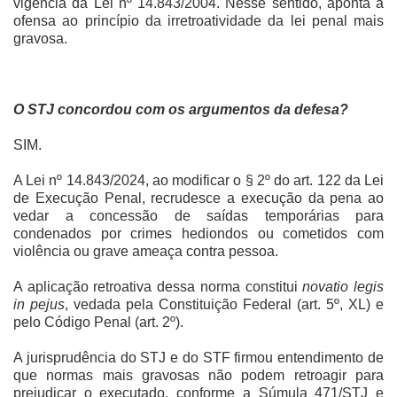
vigência da Lei nº 14.843/2004. Nesse sentido, aponta a
ofensa ao princípio da irretroatividade da lei penal mais
gravosa.
O STJ concordou com os argumentos da defesa?
SIM.
A Lei nº 14.843/2024, ao modificar o § 2º do art. 122 da Lei
de Execução Penal, recrudesce a execução da pena ao
vedar a concessão de saídas temporárias para
condenados por crimes hediondos ou cometidos com
violência ou grave ameaça contra pessoa.
A aplicação retroativa dessa norma constitui
novatio legis
in pejus
, vedada pela Constituição Federal (art. 5º, XL) e
pelo Código Penal (art. 2º).
A jurisprudência do STJ e do STF firmou entendimento de
que normas mais gravosas não podem retroagir para
prejudicar o executado, conforme a Súmula 471/STJ e