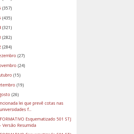
6
(357)
5
(435)
4
(321)
3
(282)
2
(284)
ezembro
(27)
ovembro
(24)
utubro
(15)
etembro
(19)
gosto
(26)
ncionada lei que prevê cotas nas
universidades f...
FORMATIVO Esquematizado 501 STJ
- Versão Resumida