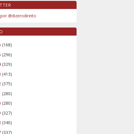
TTER
por @dizerodireito
VO
6
(168)
5
(296)
4
(329)
3
(413)
2
(375)
1
(280)
0
(280)
9
(327)
8
(340)
7
(337)