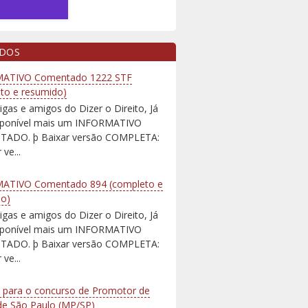
IDOS
ATIVO Comentado 1222 STF
to e resumido)
igas e amigos do Dizer o Direito, Já
isponível mais um INFORMATIVO
ADO. þ Baixar versão COMPLETA:
 ve...
ATIVO Comentado 894 (completo e
do)
igas e amigos do Dizer o Direito, Já
isponível mais um INFORMATIVO
ADO. þ Baixar versão COMPLETA:
 ve...
 para o concurso de Promotor de
 de São Paulo (MP/SP)