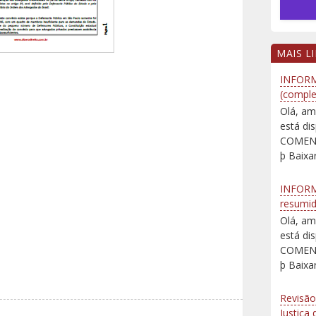
MAIS L
INFORM
(comple
Olá, am
está d
COMENT
þ Baixar
INFORM
resumi
Olá, am
está d
COMENT
þ Baixar
Revisão
Justiça