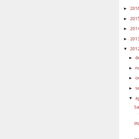
201
►
201
►
201
►
201
►
201
▼
d
►
n
►
o
►
s
►
a
▼
Sa
IN