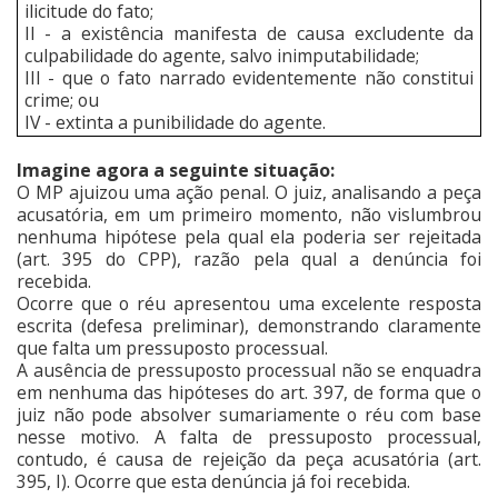
ilicitude do fato;
II - a existência manifesta de causa excludente da
culpabilidade do agente, salvo inimputabilidade;
III - que o fato narrado evidentemente não constitui
crime; ou
IV - extinta a punibilidade do agente.
Imagine agora a seguinte situação:
O MP ajuizou uma ação penal. O juiz, analisando a peça
acusatória, em um primeiro momento, não vislumbrou
nenhuma hipótese pela qual ela poderia ser rejeitada
(art. 395 do CPP), razão pela qual a denúncia foi
recebida.
Ocorre que o réu apresentou uma excelente resposta
escrita (defesa preliminar), demonstrando claramente
que falta um pressuposto processual.
A ausência de pressuposto processual não se enquadra
em nenhuma das hipóteses do art. 397, de forma que o
juiz não pode absolver sumariamente o réu com base
nesse motivo. A falta de pressuposto processual,
contudo, é causa de rejeição da peça acusatória (art.
395, I). Ocorre que esta denúncia já foi recebida.