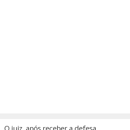
SÚMULAS
ATUALIZAÇÕES DOS LIVROS
O juiz, após receber a defesa