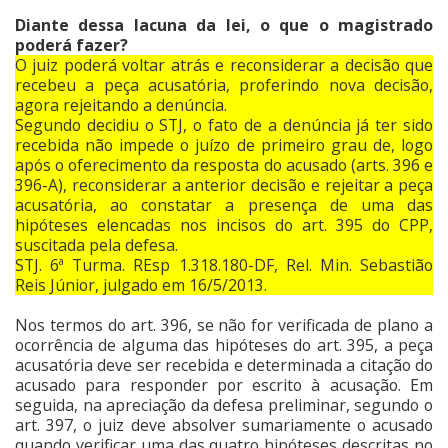
Diante dessa lacuna da lei, o que o magistrado
poderá fazer?
O juiz poderá voltar atrás e reconsiderar a decisão que
recebeu a peça acusatória, proferindo nova decisão,
agora rejeitando a denúncia.
Segundo decidiu o STJ, o fato de a denúncia já ter sido
recebida não impede o juízo de primeiro grau de, logo
após o oferecimento da resposta do acusado (arts. 396 e
396-A), reconsiderar a anterior decisão e rejeitar a peça
acusatória, ao constatar a presença de uma das
hipóteses elencadas nos incisos do art. 395 do CPP,
suscitada pela defesa.
STJ. 6ª Turma. REsp 1.318.180-DF, Rel. Min. Sebastião
Reis Júnior, julgado em 16/5/2013.
Nos termos do art. 396, se não for verificada de plano a
ocorrência de alguma das hipóteses do art. 395, a peça
acusatória deve ser recebida e determinada a citação do
acusado para responder por escrito à acusação. Em
seguida, na apreciação da defesa preliminar, segundo o
art. 397, o juiz deve absolver sumariamente o acusado
quando verificar uma das quatro hipóteses descritas no