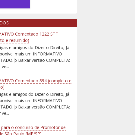
IDOS
ATIVO Comentado 1222 STF
to e resumido)
igas e amigos do Dizer o Direito, Já
isponível mais um INFORMATIVO
ADO. þ Baixar versão COMPLETA:
 ve...
ATIVO Comentado 894 (completo e
do)
igas e amigos do Dizer o Direito, Já
isponível mais um INFORMATIVO
ADO. þ Baixar versão COMPLETA:
 ve...
 para o concurso de Promotor de
 de São Paulo (MP/SP)