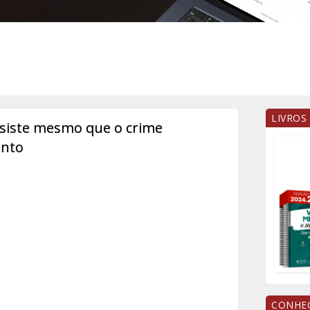
LIVROS
rsiste mesmo que o crime
into
CONHEÇ