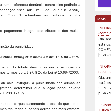
eu turno, ofereceu denúncia contra eles pedindo a
egação fiscal (art. 1º, I, da Lei n.
8.137/90),
°
 (art. 71 do CP) e também pelo delito de quadrilha
MAIS L
INFORM
o pagamento integral dos tributos e das multas
(comple
Olá, am
está d
inção da punibilidade.
COMENT
þ Baixar
utário extingue o crime do art. 1º, I, da Lei n.
°
INFORM
ento do tributo devido, ocorre a extinção da
resumi
nos termos do art. 9º, § 2º, da Lei nº 10.684/2003.
Olá, am
está d
, ou seja, extinguiu a punibilidade dos crimes de
COMENT
gistrado determinou que a ação penal deveria
þ Baixar
art. 288 do CP).
 habeas corpus sustentando a tese de que, se os
Revisão
es tributários e, se tais delitos não mais existem,
Justiça