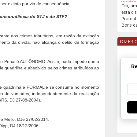
ser extinto por via de consequência.
Olá, am
está di
 jurisprudência do STJ e do STF?
Promoto
Bons est
ante aos crimes tributários, em razão da extinção
DIZER 
mento da dívida, não alcança o delito de formação
ódigo Penal é AUTÔNOMO. Assim, nada impede que o
Re
de quadrilha e absolvido pelos crimes atribuídos ao
 de quadrilha é FORMAL e se consuma no momento
ia de vontades, independentemente da realização
3/RS, DJ 27-08-2004).
de Mello, DJe 27/02/2014.
Dipp, DJ 18/12/2006.