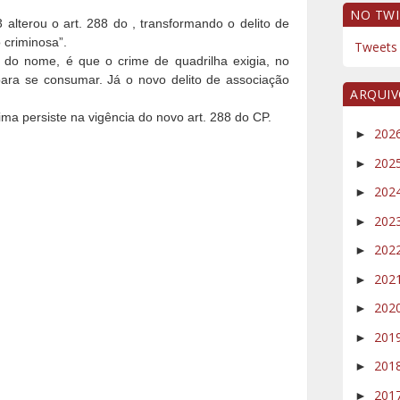
NO TWI
 alterou o art. 288 do , transformando o delito de
 criminosa”.
Tweets 
 do nome, é que o crime de quadrilha exigia, no
ara se consumar. Já o novo delito de associação
ARQUI
ma persiste na vigência do novo art. 288 do CP.
202
►
202
►
202
►
202
►
202
►
202
►
202
►
201
►
201
►
201
►