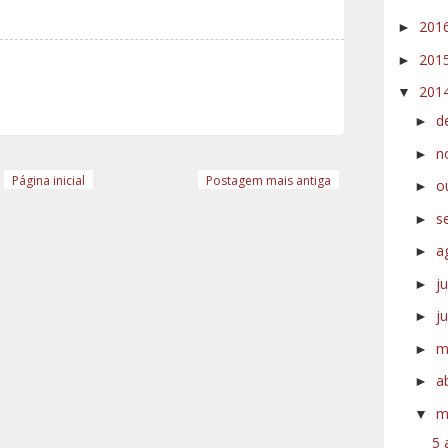
201
►
201
►
201
▼
d
►
n
►
Página inicial
Postagem mais antiga
o
►
s
►
a
►
j
►
j
►
m
►
a
►
m
▼
5 