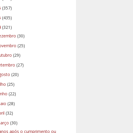
6
(357)
5
(435)
4
(321)
ezembro
(30)
ovembro
(25)
utubro
(29)
etembro
(27)
gosto
(20)
ulho
(25)
unho
(22)
aio
(28)
bril
(32)
arço
(30)
anos após o cumprimento ou