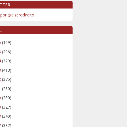
TTER
por @dizerodireito
VO
6
(169)
5
(296)
4
(329)
3
(413)
2
(375)
1
(280)
0
(280)
9
(327)
8
(340)
7
(337)