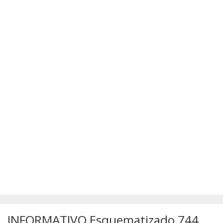
SÚMULAS
ATUALIZAÇÕES DOS LIVROS
INFORMATIVO Esquematizado 744