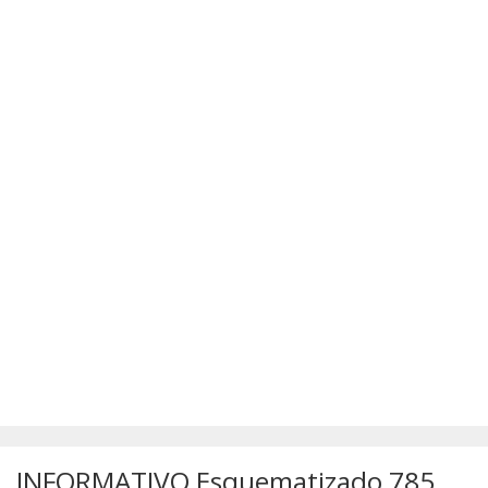
SÚMULAS
ATUALIZAÇÕES DOS LIVROS
INFORMATIVO Esquematizado 785