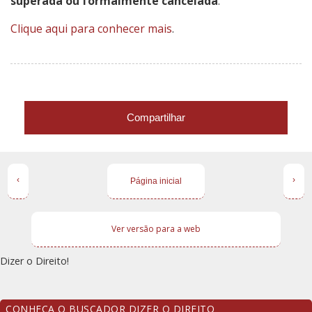
superada ou formalmente cancelada
.
Clique aqui para conhecer mais
.
Compartilhar
‹
›
Página inicial
Ver versão para a web
Dizer o Direito!
CONHEÇA O BUSCADOR DIZER O DIREITO