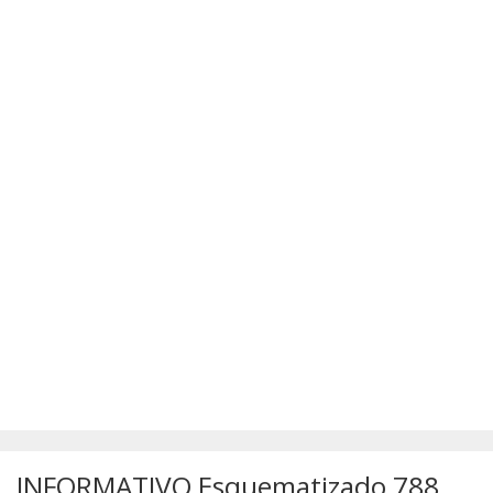
SÚMULAS
ATUALIZAÇÕES DOS LIVROS
INFORMATIVO Esquematizado 788