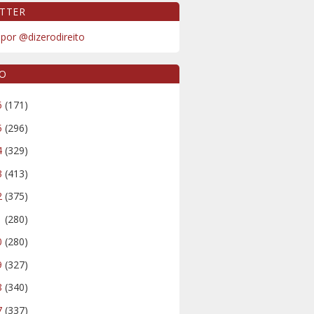
TTER
por @dizerodireito
VO
6
(171)
5
(296)
4
(329)
3
(413)
2
(375)
1
(280)
0
(280)
9
(327)
8
(340)
7
(337)