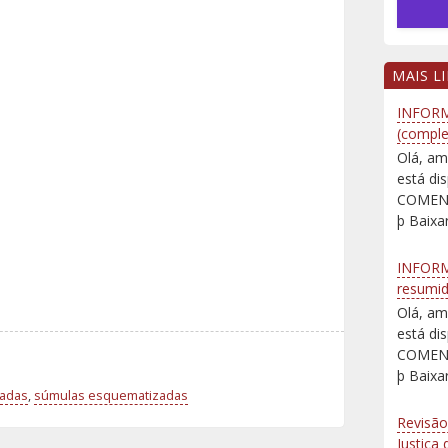
MAIS L
INFORM
(comple
Olá, am
está d
COMENT
þ Baixar
INFORM
resumi
Olá, am
está d
COMENT
þ Baixar
adas
,
súmulas esquematizadas
Revisão
Justiça