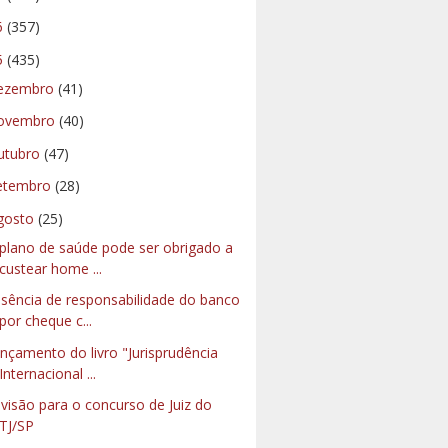
6
(357)
5
(435)
ezembro
(41)
ovembro
(40)
utubro
(47)
etembro
(28)
gosto
(25)
plano de saúde pode ser obrigado a
custear home ...
sência de responsabilidade do banco
por cheque c...
nçamento do livro "Jurisprudência
Internacional ...
visão para o concurso de Juiz do
TJ/SP