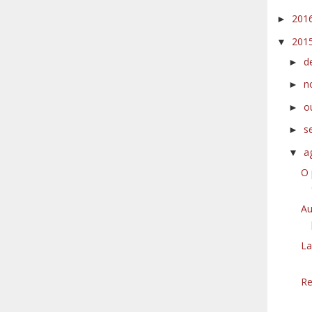
201
►
201
▼
d
►
n
►
o
►
s
►
a
▼
O 
Au
La
Re