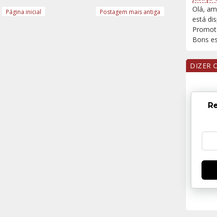
Olá, am
Página inicial
Postagem mais antiga
está di
Promoto
Bons est
DIZER 
Re