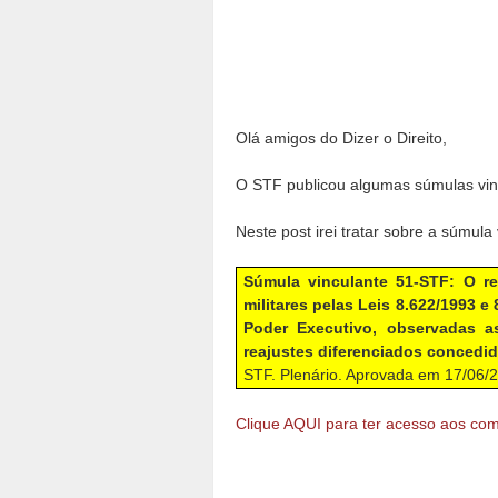
Olá amigos do Dizer o Direito,
O STF publicou algumas súmulas vin
Neste post irei tratar sobre a súmula
Súmula vinculante 51-STF: O re
militares pelas Leis 8.622/1993 e
Poder Executivo, observadas 
reajustes diferenciados concedi
STF. Plenário. Aprovada em 17/06/
Clique AQUI para ter acesso aos com