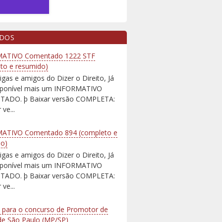
IDOS
ATIVO Comentado 1222 STF
to e resumido)
igas e amigos do Dizer o Direito, Já
isponível mais um INFORMATIVO
ADO. þ Baixar versão COMPLETA:
 ve...
ATIVO Comentado 894 (completo e
do)
igas e amigos do Dizer o Direito, Já
isponível mais um INFORMATIVO
ADO. þ Baixar versão COMPLETA:
 ve...
 para o concurso de Promotor de
 de São Paulo (MP/SP)