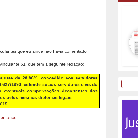
culantes que eu ainda não havia comentado.
 vinculante 51, que tem a seguinte redação:
ajuste de 28,86%, concedido aos servidores
 8.627/1993, estende-se aos servidores civis do
as eventuais compensações decorrentes dos
dos pelos mesmos diplomas legais.
2015.
entários
.