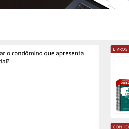
LIVROS
ar o condômino que apresenta
ial?
CONHEÇ