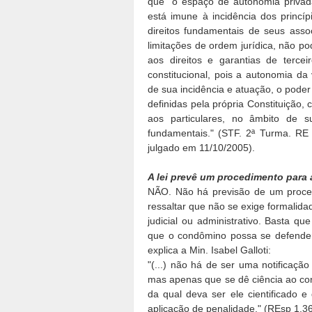
que "o espaço de autonomia privada
está imune à incidência dos princí
direitos fundamentais de seus asso
limitações de ordem jurídica, não p
aos direitos e garantias de terce
constitucional, pois a autonomia da
de sua incidência e atuação, o poder 
definidas pela própria Constituição,
aos particulares, no âmbito de s
fundamentais." (STF. 2ª Turma. RE
julgado em 11/10/2005).
A lei prevê um procedimento para 
NÃO. Não há previsão de um procedi
ressaltar que não se exige formalid
judicial ou administrativo. Basta 
que o condômino possa se defender 
explica a Min. Isabel Galloti:
"(...) não há de ser uma notificaçã
mas apenas que se dê ciência ao c
da qual deva ser ele cientificado e
aplicação de penalidade." (REsp 1.3