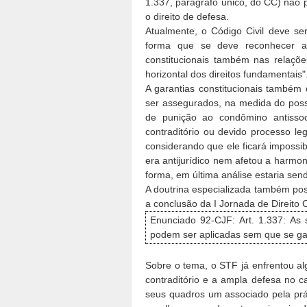
1.337, parágrafo único, do CC) não 
o direito de defesa.
Atualmente, o Código Civil deve ser 
forma que se deve reconhecer a a
constitucionais também nas relaçõe
horizontal dos direitos fundamentais"
A garantias constitucionais também
ser assegurados, na medida do possí
de punição ao condômino antissoc
contraditório ou devido processo leg
considerando que ele ficará imposs
era antijurídico nem afetou a harmon
forma, em última análise estaria sen
A doutrina especializada também po
a conclusão da I Jornada de Direito C
Enunciado 92-CJF: Art. 1.337: As 
podem ser aplicadas sem que se gar
Sobre o tema, o STF já enfrentou al
contraditório e a ampla defesa no 
seus quadros um associado pela prá