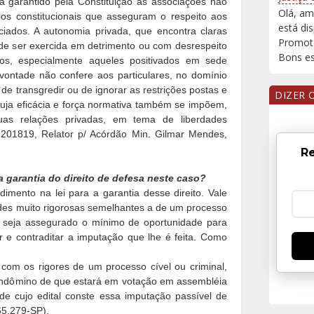
 garantido pela Constituição às associações não
Olá, am
pios constitucionais que asseguram o respeito aos
está di
ciados. A autonomia privada, que encontra claras
Promoto
ode ser exercida em detrimento ou com desrespeito
Bons est
iros, especialmente aqueles positivados em sede
 vontade não confere aos particulares, no domínio
de transgredir ou de ignorar as restrições postas e
DIZER 
 cuja eficácia e força normativa também se impõem,
uas relações privadas, em tema de liberdades
 201819, Relator p/ Acórdão Min. Gilmar Mendes,
Re
a garantia do direito de defesa neste caso?
mento na lei para a garantia desse direito. Vale
ades muito rigorosas semelhantes a de um processo
que seja assegurado o mínimo de oportunidade para
e contraditar a imputação que lhe é feita. Como
o com os rigores de um processo cível ou criminal,
ondômino de que estará em votação em assembléia
 de cujo edital conste essa imputação passível de
65.279-SP).