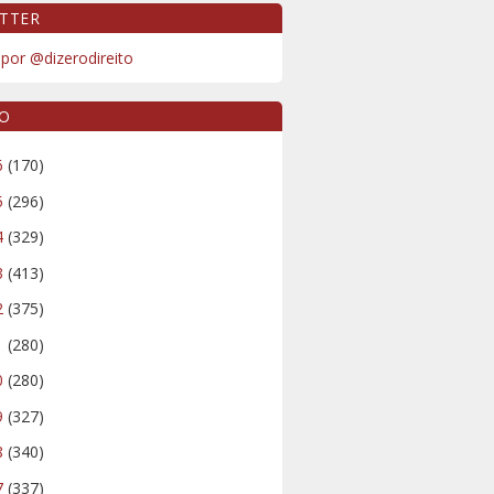
TTER
por @dizerodireito
VO
6
(170)
5
(296)
4
(329)
3
(413)
2
(375)
1
(280)
0
(280)
9
(327)
8
(340)
7
(337)