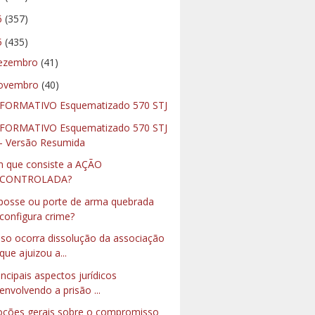
6
(357)
5
(435)
ezembro
(41)
ovembro
(40)
FORMATIVO Esquematizado 570 STJ
FORMATIVO Esquematizado 570 STJ
- Versão Resumida
 que consiste a AÇÃO
CONTROLADA?
posse ou porte de arma quebrada
configura crime?
so ocorra dissolução da associação
que ajuizou a...
incipais aspectos jurídicos
envolvendo a prisão ...
ções gerais sobre o compromisso