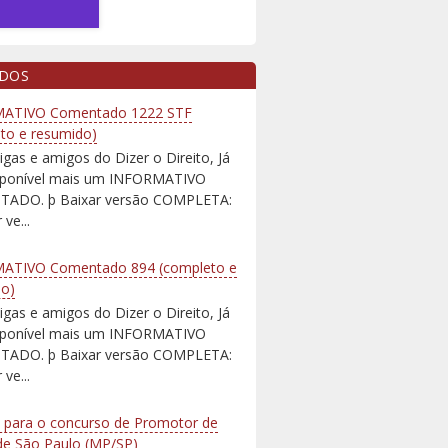
IDOS
ATIVO Comentado 1222 STF
to e resumido)
igas e amigos do Dizer o Direito, Já
isponível mais um INFORMATIVO
ADO. þ Baixar versão COMPLETA:
 ve...
ATIVO Comentado 894 (completo e
do)
igas e amigos do Dizer o Direito, Já
isponível mais um INFORMATIVO
ADO. þ Baixar versão COMPLETA:
 ve...
 para o concurso de Promotor de
 de São Paulo (MP/SP)