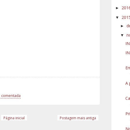
201
►
201
▼
d
►
n
▼
IN
IN
Em
A 
a comentada
Ca
Pr
Página inicial
Postagem mais antiga
No