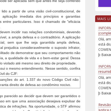
pode ser aplicada sem que antes lhe seja conferido
lido a partir de uma visão civil-constitucional, de
plicação imediata dos princípios e garantias
MAIS L
s entre particulares. Isso é chamado de "eficácia
.
INFORM
 devem incidir nas relações condominiais, devendo
(comple
vel, a ampla defesa e o contraditório. A aplicação
Olá, am
ial, sem que lhe seja garantida ampla defesa,
está d
al prejudica consideravelmente o suposto infrator,
COMENT
ibilitado de demonstrar que seu comportamento não
þ Baixar
ia, a qualidade de vida e o bem-estar geral. Dessa
do violado até mesmo seu direito de propriedade.
INFORM
ssui o mesmo entendimento. Nesse sentido, confira
resumi
ivil do CJF:
Olá, am
sanções do art. 1.337 do novo Código Civil não
está d
anta direito de defesa ao condômino nocivo.
COMENT
þ Baixar
go parecido ao decidir que devem ser garantidos o
caso em que uma associação desejava expulsar de
Revisão
tica de infrações. Na oportunidade, o STF afirmou
Justiça