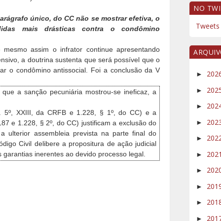
NO TWI
 parágrafo único, do CC não se mostrar efetiva, o
Tweets 
idas mais drásticas contra o condômino
e mesmo assim o infrator continue apresentando
ARQUI
sivo, a doutrina sustenta que será possível que o
ar o condômino antissocial. Foi a conclusão da V
202
►
202
►
 que a sanção pecuniária mostrou-se ineficaz, a
202
►
s. 5º, XXIII, da CRFB e 1.228, § 1º, do CC) e a
202
►
187 e 1.228, § 2º, do CC) justificam a exclusão do
a ulterior assembleia prevista na parte final do
202
►
digo Civil delibere a propositura de ação judicial
202
garantias inerentes ao devido processo legal.
►
202
►
201
►
201
►
201
►