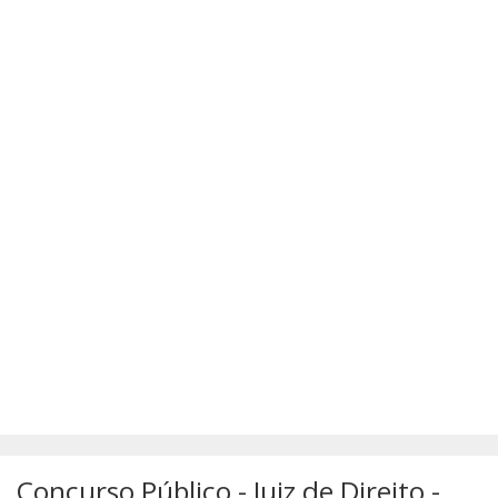
SÚMULAS
ATUALIZAÇÕES DOS LIVROS
Concurso Público - Juiz de Direito -