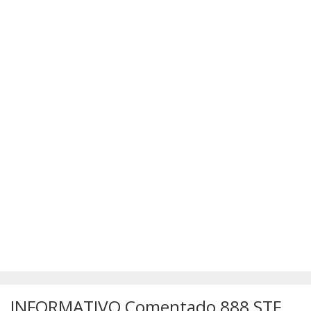
SÚMULAS
ATUALIZAÇÕES DOS LIVROS
INFORMATIVO Comentado 888 STF