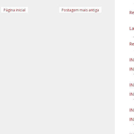
Página inicial
Postagem mais antiga
Re
La
Re
IN
IN
IN
IN
IN
IN