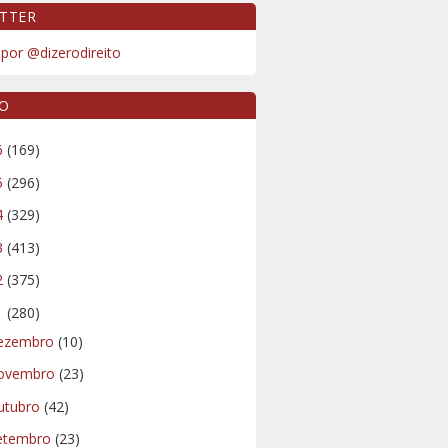
TTER
por @dizerodireito
VO
6
(169)
5
(296)
4
(329)
3
(413)
2
(375)
1
(280)
ezembro
(10)
ovembro
(23)
utubro
(42)
etembro
(23)