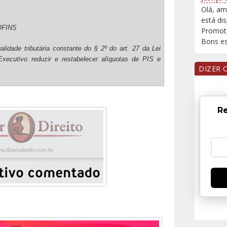
Olá, am
está di
OFINS
Promoto
Bons est
galidade tributária constante do § 2º do art. 27 da Lei
xecutivo reduzir e restabelecer alíquotas de PIS e
DIZER 
Re