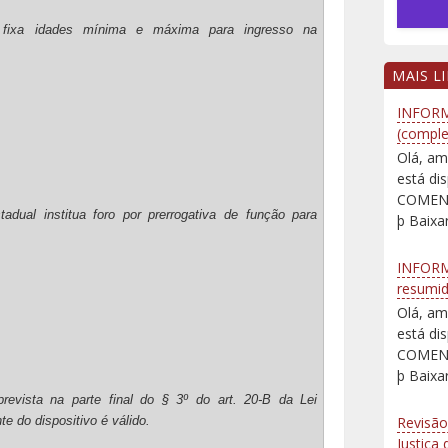
que fixa idades mínima e máxima para ingresso na
MAIS L
INFORM
(comple
Olá, am
está d
COMENT
adual institua foro por prerrogativa de função para
þ Baixar
INFORM
resumi
Olá, am
está d
COMENT
þ Baixar
revista na parte final do § 3º do art. 20-B da Lei
Revisão
te do dispositivo é válido.
Justiça