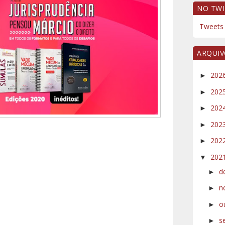
NO TWI
Tweets 
ARQUI
202
►
202
►
202
►
202
►
202
►
202
▼
d
►
n
►
o
►
s
►