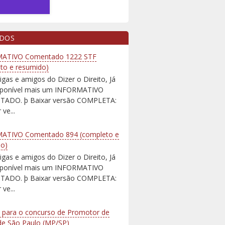
IDOS
ATIVO Comentado 1222 STF
to e resumido)
igas e amigos do Dizer o Direito, Já
isponível mais um INFORMATIVO
ADO. þ Baixar versão COMPLETA:
 ve...
ATIVO Comentado 894 (completo e
do)
igas e amigos do Dizer o Direito, Já
isponível mais um INFORMATIVO
ADO. þ Baixar versão COMPLETA:
 ve...
 para o concurso de Promotor de
 de São Paulo (MP/SP)