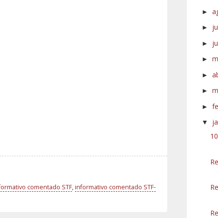
a
►
j
►
j
►
m
►
a
►
m
►
f
►
j
▼
10
Re
Re
formativo comentado STF
,
informativo comentado STF-
Re