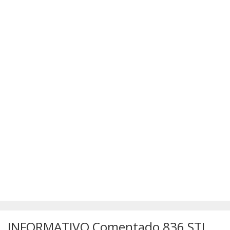
SÚMULAS
ATUALIZAÇÕES DOS LIVROS
INFORMATIVO Comentado 836 STJ