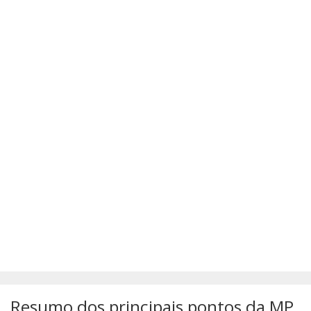
SÚMULAS
ATUALIZAÇÕES DOS LIVROS
Resumo dos principais pontos da MP