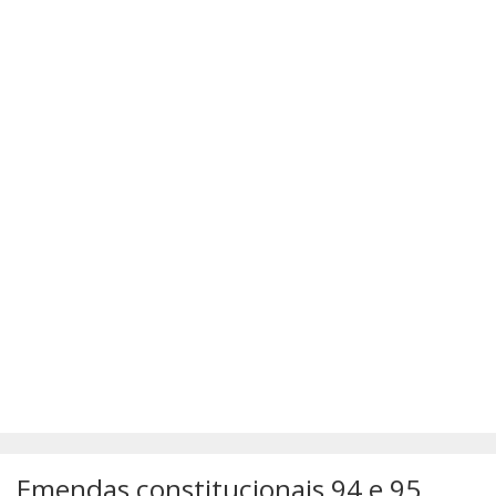
SÚMULAS
ATUALIZAÇÕES DOS LIVROS
Emendas constitucionais 94 e 95