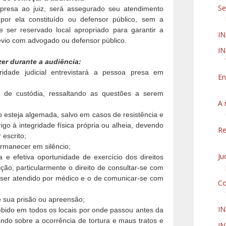
Se
presa ao juiz, será assegurado seu atendimento
por ela constituído ou defensor público, sem a
e ser reservado local apropriado para garantir a
IN
évio com advogado ou defensor público.
IN
zer durante a audiência:
ridade judicial entrevistará a pessoa presa em
En
a de custódia, ressaltando as questões a serem
A 
 esteja algemada, salvo em casos de resistência e
go à integridade física própria ou alheia, devendo
Re
 escrito;
ermanecer em silêncio;
Ju
a e efetiva oportunidade de exercício dos direitos
ição, particularmente o direito de consultar-se com
 ser atendido por médico e o de comunicar-se com
Co
e sua prisão ou apreensão;
I
ebido em todos os locais por onde passou antes da
ndo sobre a ocorrência de tortura e maus tratos e
IN