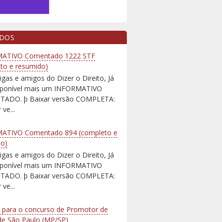
IDOS
ATIVO Comentado 1222 STF
to e resumido)
igas e amigos do Dizer o Direito, Já
isponível mais um INFORMATIVO
ADO. þ Baixar versão COMPLETA:
 ve...
ATIVO Comentado 894 (completo e
do)
igas e amigos do Dizer o Direito, Já
isponível mais um INFORMATIVO
ADO. þ Baixar versão COMPLETA:
 ve...
 para o concurso de Promotor de
 de São Paulo (MP/SP)