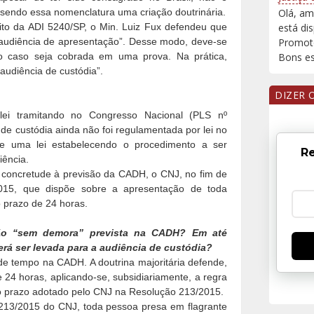
sendo essa nomenclatura uma criação doutrinária.
Olá, am
to da ADI 5240/SP, o Min. Luiz Fux defendeu que
está di
audiência de apresentação”. Desse modo, deve-se
Promoto
 caso seja cobrada em uma prova. Na prática,
Bons est
audiência de custódia”.
DIZER 
lei tramitando no Congresso Nacional (PLS nº
 de custódia ainda não foi regulamentada por lei no
iste uma lei estabelecendo o procedimento a ser
Re
iência.
r concretude à previsão da CADH, o CNJ, no fim de
015, que dispõe sobre a apresentação de toda
o prazo de 24 horas.
ão “sem demora” prevista na CADH? Em até
rá ser levada para a audiência de custódia?
de tempo na CADH. A doutrina majoritária defende,
 24 horas, aplicando-se, subsidiariamente, a regra
i o prazo adotado pelo CNJ na Resolução 213/2015.
213/2015 do CNJ, toda pessoa presa em flagrante