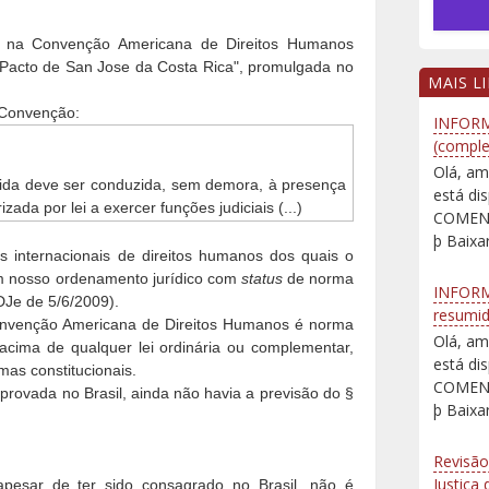
ta na Convenção Americana de Direitos Humanos
Pacto de San Jose da Costa Rica", promulgada no
MAIS L
a Convenção:
INFORM
(comple
Olá, am
etida deve ser conduzida, sem demora, à presença
está d
zada por lei a exercer funções judiciais (...)
COMENT
þ Baixar
 internacionais de direitos humanos dos quais o
 em nosso ordenamento jurídico com
status
de norma
INFORM
DJe de 5/6/2009).
resumi
onvenção Americana de Direitos Humanos é norma
Olá, am
e acima de qualquer lei ordinária ou complementar,
está d
mas constitucionais.
COMENT
rovada no Brasil, ainda não havia a previsão do §
þ Baixar
Revisão
Justiça
apesar de ter sido consagrado no Brasil, não é