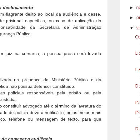
n
►
lo deslocamento
flagrante delito ao local da audiência e desse,
o
►
e prisional específica, no caso de aplicação da
s
onsabilidade da Secretaria de Administração
▼
gurança Pública.
Co
Li
er juiz na comarca, a pessoa presa será levada
Le
lizada na presença do Ministério Público e da
De
tida não possua defensor constituído.
 policiais responsáveis pela prisão ou pela
custódia.
I
o constituir advogado até o término da lavratura do
IN
ado de polícia deverá notificá-lo, pelos meios mais
nico, telefone ou mensagem de texto, para que
De
s de começar a audiência