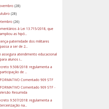
ovembro
(28)
utubro
(28)
etembro
(26)
mentários à Lei 13.715/2018, que
ampliou as hipó...
cença-paternidade dos militares
passa a ser de 2...
i assegura atendimento educacional
para alunos i...
creto 9.508/2018: regulamenta a
participação de ...
NFORMATIVO Comentado 909 STF
FORMATIVO Comentado 909 STF -
Versão Resumida
creto 9.507/2018: regulamenta a
terceirização na...