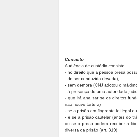
Conceito
Audiência de custódia consiste...
- no direito que a pessoa presa poss
- de ser conduzida (levada),
- sem demora (CNJ adotou o máximo
- à presença de uma autoridade judic
- que irá analisar se os direitos fu
não houve tortura)
- se a prisão em flagrante foi legal o
- e se a prisão cautelar (antes do tr
ou se o preso poderá receber a liber
diversa da prisão (art. 319).