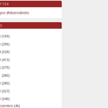
TTER
por @dizerodireito
VO
6
(169)
5
(296)
4
(329)
3
(413)
2
(375)
1
(280)
0
(280)
9
(327)
8
(340)
ezembro
(46)