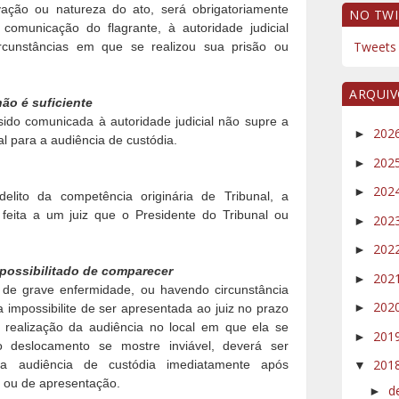
vação ou natureza do ato, será obrigatoriamente
NO TWI
omunicação do flagrante, à autoridade judicial
Tweets 
rcunstâncias em que se realizou sua prisão ou
ARQUI
ão é suficiente
 sido comunicada à autoridade judicial não supre a
202
►
 para a audiência de custódia.
202
►
202
►
elito da competência originária de Tribunal, a
feita a um juiz que o Presidente do Tribunal ou
202
►
202
►
mpossibilitado de comparecer
202
►
de grave enfermidade, ou havendo circunstância
202
►
impossibilite de ser apresentada ao juiz no prazo
 realização da audiência no local em que ela se
201
►
deslocamento se mostre inviável, deverá ser
201
a audiência de custódia imediatamente após
▼
e ou de apresentação.
d
►