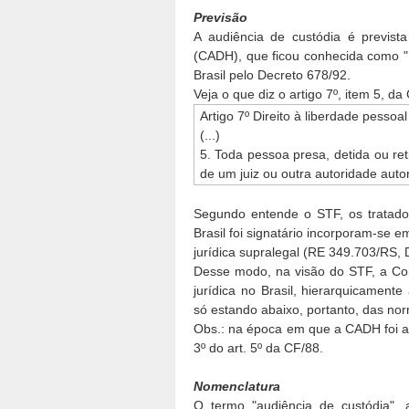
Previsão
A audiência de custódia é previs
(CADH), que ficou conhecida como "
Brasil pelo Decreto 678/92.
Veja o que diz o artigo 7º, item 5, d
Artigo 7º Direito à liberdade pessoal
(...)
5. Toda pessoa presa, detida ou r
de um juiz ou outra autoridade autori
Segundo entende o STF, os tratados
Brasil foi signatário incorporam-se
jurídica supralegal (RE 349.703/RS, 
Desse modo, na visão do STF, a C
jurídica no Brasil, hierarquicament
só estando abaixo, portanto, das nor
Obs.: na época em que a CADH foi ap
3º do art. 5º da CF/88.
Nomenclatura
O termo "audiência de custódia", 