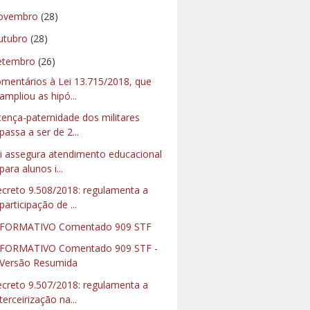
ovembro
(28)
utubro
(28)
etembro
(26)
mentários à Lei 13.715/2018, que
ampliou as hipó...
cença-paternidade dos militares
passa a ser de 2...
i assegura atendimento educacional
para alunos i...
creto 9.508/2018: regulamenta a
participação de ...
NFORMATIVO Comentado 909 STF
FORMATIVO Comentado 909 STF -
Versão Resumida
creto 9.507/2018: regulamenta a
terceirização na...