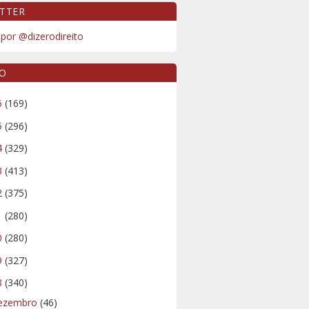
TTER
por @dizerodireito
VO
6
(169)
5
(296)
4
(329)
3
(413)
2
(375)
1
(280)
0
(280)
9
(327)
8
(340)
ezembro
(46)