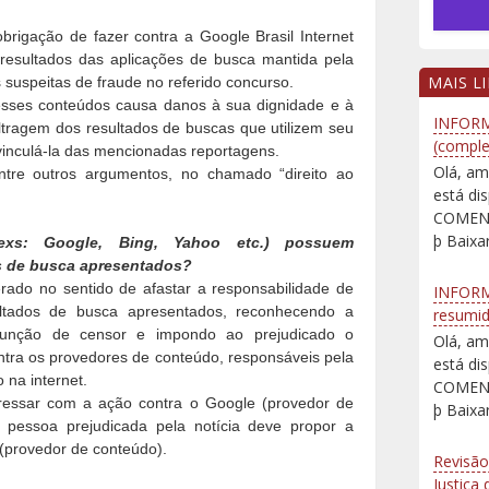
obrigação de fazer contra a Google Brasil Internet
resultados das aplicações de busca mantida pela
MAIS L
 suspeitas de fraude no referido concurso.
esses conteúdos causa danos à sua dignidade e à
INFORM
iltragem dos resultados de buscas que utilizem seu
(comple
inculá-la das mencionadas reportagens.
Olá, am
ntre outros argumentos, no chamado “direito ao
está d
COMENT
þ Baixar
exs: Google, Bing, Yahoo etc.) possuem
s de busca apresentados?
ado no sentido de afastar a responsabilidade de
INFORM
ultados de busca apresentados, reconhecendo a
resumi
a função de censor e impondo ao prejudicado o
Olá, am
ntra os provedores de conteúdo, responsáveis pela
está d
 na internet.
COMENT
ressar com a ação contra o Google (provedor de
þ Baixar
a pessoa prejudicada pela notícia deve propor a
 (provedor de conteúdo).
Revisão
Justiça