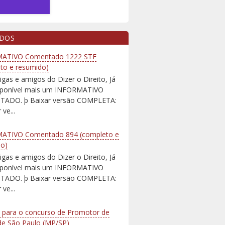
IDOS
ATIVO Comentado 1222 STF
to e resumido)
igas e amigos do Dizer o Direito, Já
isponível mais um INFORMATIVO
ADO. þ Baixar versão COMPLETA:
 ve...
ATIVO Comentado 894 (completo e
do)
igas e amigos do Dizer o Direito, Já
isponível mais um INFORMATIVO
ADO. þ Baixar versão COMPLETA:
 ve...
 para o concurso de Promotor de
 de São Paulo (MP/SP)