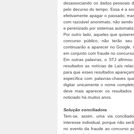
desassociando os dados pessoais do
pelo decurso do tempo. Essa é a ess
efetivamente apagar o passado, mas
com razoável anonimato, não sendo
e perenizado por sistemas automati
Por outro lado, aqueles que quisere
concurso público, não terão seu 
continuarão a aparecer no Google,
em conjunto com fraude no concurso 
Em outras palavras, o STJ afirmou 
resultados as notícias de Laís rel
para que esses resultados apareçam
específica com palavras-chaves qu
digitar unicamente o nome completo
deve mais aparecer os resultados 
noticiado há muitos anos.
Solução conciliadora
Tem-se, assim, uma via conciliad
interesse individual, porque não se
no evento da fraude ao concurso pú