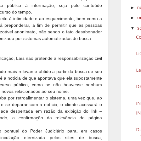
se público à informação, seja pelo conteúdo
n
►
ecurso do tempo.
o
►
ireito à intimidade e ao esquecimento, bem como a
á preponderar, a fim de permitir que as pessoas
s
▼
azoável anonimato, não sendo o fato desabonador
Co
nizado por sistemas automatizados de busca.
Li
icação, Laís não pretende a responsabilização civil
Le
do mais relevante obtido a partir da busca de seu
 é a notícia de que apontava que ela supostamente
ncurso público, como se não houvesse nenhum
De
s novos relacionados ao seu nome.
ba por retroalimentar o sistema, uma vez que, ao
I
 e se deparar com a notícia, o cliente acessará o
dade despertada em razão da exibição do link –
IN
zado, a confirmação da relevância da página
De
o pontual do Poder Judiciário para, em casos
vinculação eternizada pelos sites de busca,