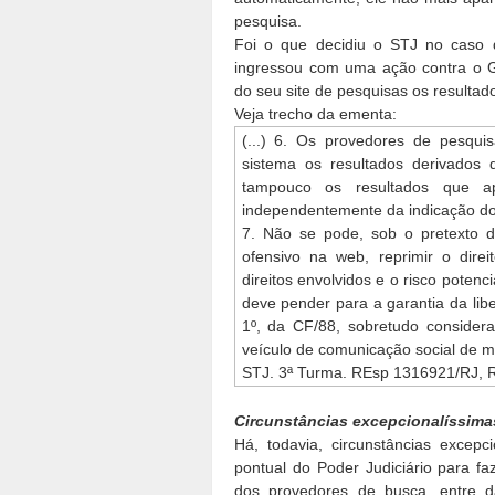
pesquisa.
Foi o que decidiu o STJ no caso 
ingressou com uma ação contra o G
do seu site de pesquisas os resultado
Veja trecho da ementa:
(...) 6. Os provedores de pesqu
sistema os resultados derivados
tampouco os resultados que a
independentemente da indicação do 
7. Não se pode, sob o pretexto de
ofensivo na web, reprimir o dire
direitos envolvidos e o risco potenc
deve pender para a garantia da lib
1º, da CF/88, sobretudo considera
veículo de comunicação social de ma
STJ. 3ª Turma. REsp 1316921/RJ, Re
Circunstâncias excepcionalíssima
Há, todavia, circunstâncias excep
pontual do Poder Judiciário para f
dos provedores de busca, entre d