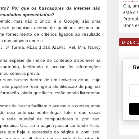
Olá, am
nto? Por que os buscadores da internet não
está di
resultados apresentados?
Promoto
xemplo, mas não o único, é o Google) são uma
Bons est
ealize pesquisas acerca de qualquer assunto ou
e fornecimento de critérios ligados ao resultado
nks das páginas onde a
DIZER 
TJ. 3ª Turma. REsp 1.316.921/RJ, Rel. Min. Nancy
 uma espécie de índice do conteúdo disponível na
 conteúdo, facilitando o acesso às informações
Re
em ou censura prévia.
 suas buscas dentro de um universo virtual, cujo
a, seu papel se restringe à identificação de páginas
ormação, ainda que ilícito, estão sendo livremente
smos de busca facilitem o acesso e a consequente
do seja potencialmente ilegal, fato é que essas
a rede mundial de computadores e, por isso,
esquisa. Ora, se a página possui conteúdo ilícito,
ara que haja a supressão da página e, com isso,
cerá nos resultados de busca virtual dos sites de