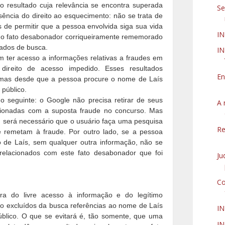
 resultado cuja relevância se encontra superada
Se
ência do direito ao esquecimento: não se trata de
 de permitir que a pessoa envolvida siga sua vida
IN
 o fato desabonador corriqueiramente rememorado
zados de busca.
IN
m ter acesso a informações relativas a fraudes em
direito de acesso impedido. Esses resultados
En
 mas desde que a pessoa procure o nome de Laís
público.
o seguinte: o Google não precisa retirar de seus
A 
acionadas com a suposta fraude no concurso. Mas
 será necessário que o usuário faça uma pesquisa
Re
e remetam à fraude. Por outro lado, se a pessoa
 de Laís, sem qualquer outra informação, não se
relacionados com este fato desabonador que foi
Ju
Co
ora do livre acesso à informação e do legítimo
rão excluídos da busca referências ao nome de Laís
I
blico. O que se evitará é, tão somente, que uma
IN