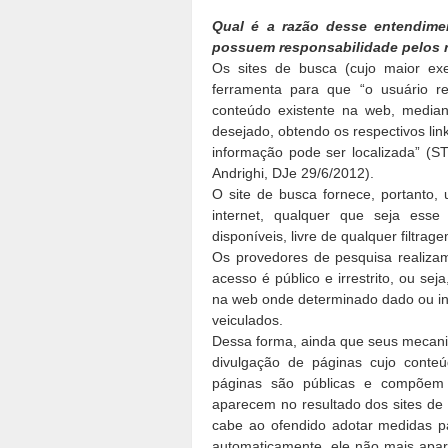
Qual é a razão desse entendime
possuem responsabilidade pelos 
Os sites de busca (cujo maior e
ferramenta para que “o usuário r
conteúdo existente na web, mediant
desejado, obtendo os respectivos li
informação pode ser localizada” (S
Andrighi, DJe 29/6/2012).
O site de busca fornece, portanto,
internet, qualquer que seja esse
disponíveis, livre de qualquer filtrag
Os provedores de pesquisa realizam
acesso é público e irrestrito, ou sej
na web onde determinado dado ou inf
veiculados.
Dessa forma, ainda que seus mecani
divulgação de páginas cujo conteú
páginas são públicas e compõem 
aparecem no resultado dos sites de p
cabe ao ofendido adotar medidas p
automaticamente, ele não mais apare