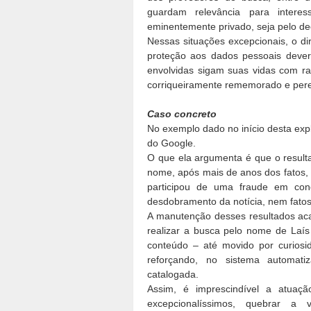
guardam relevância para interes
eminentemente privado, seja pelo d
Nessas situações excepcionais, o d
proteção aos dados pessoais dever
envolvidas sigam suas vidas com r
corriqueiramente rememorado e pere
Caso concreto
No exemplo dado no início desta expl
do Google.
O que ela argumenta é que o resulta
nome, após mais de anos dos fatos,
participou de uma fraude em co
desdobramento da notícia, nem fato
A manutenção desses resultados aca
realizar a busca pelo nome de Laís
conteúdo – até movido por curiosi
reforçando, no sistema automati
catalogada.
Assim, é imprescindível a atuaçã
excepcionalíssimos, quebrar a 