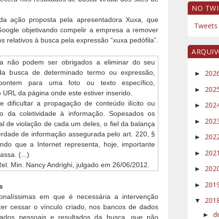
NO TWI
da ação proposta pela apresentadora Xuxa, que
Tweets 
oogle objetivando compelir a empresa a remover
s relativos à busca pela expressão “xuxa pedófila”.
ARQUI
isa não podem ser obrigados a eliminar do seu
 da busca de determinado termo ou expressão,
202
►
pontem para uma foto ou texto específico,
202
►
URL da página onde este estiver inserido.
 dificultar a propagação de conteúdo ilícito ou
202
►
ito da coletividade à informação. Sopesados os
202
►
ial de violação de cada um deles, o fiel da balança
erdade de informação assegurada pelo art. 220, §
202
►
ndo que a Internet representa, hoje, importante
202
►
ssa. (...)
l. Min. Nancy Andrighi, julgado em 26/06/2012.
202
►
201
►
s
cionalíssimas em que é necessária a intervenção
201
▼
azer cessar o vínculo criado, nos bancos de dados
d
►
ados pessoais e resultados da busca, que não