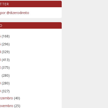
TTER
por @dizerodireito
VO
6
(168)
5
(296)
4
(329)
3
(413)
2
(375)
1
(280)
0
(280)
9
(327)
ezembro
(40)
ovembro
(25)