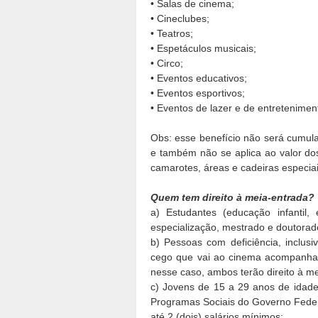
• Salas de cinema;
• Cineclubes;
• Teatros;
• Espetáculos musicais;
• Circo;
• Eventos educativos;
• Eventos esportivos;
• Eventos de lazer e de entretenimen
Obs: esse benefício não será cumul
e também não se aplica ao valor do
camarotes, áreas e cadeiras especiai
Quem tem direito à meia-entrada?
a) Estudantes (educação infantil, 
especialização, mestrado e doutorad
b) Pessoas com deficiência, inclu
cego que vai ao cinema acompanhad
nesse caso, ambos terão direito à me
c) Jovens de 15 a 29 anos de idade
Programas Sociais do Governo Federa
até 2 (dois) salários mínimos;