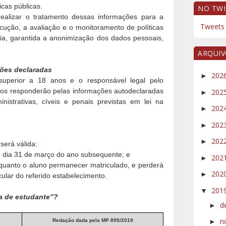
icas públicas.
NO TWI
ealizar o tratamento dessas informações para a
Tweets 
cução, a avaliação e o monitoramento de políticas
a, garantida a anonimização dos dados pessoais,
ARQUI
ões declaradas
202
►
uperior a 18 anos e o responsável legal pelo
anos responderão pelas informações autodeclaradas
202
►
nistrativas, cíveis e penais previstas em lei na
202
►
202
►
202
►
 será válida:
é o dia 31 de março do ano subsequente; e
202
►
 enquanto o aluno permanecer matriculado, e perderá
202
►
ular do referido estabelecimento.
201
▼
ha de estudante”?
d
►
n
Redação dada pela MP 895/2019
►