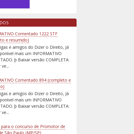
IDOS
ATIVO Comentado 1222 STF
to e resumido)
igas e amigos do Dizer o Direito, Já
isponível mais um INFORMATIVO
ADO. þ Baixar versão COMPLETA:
 ve...
ATIVO Comentado 894 (completo e
do)
igas e amigos do Dizer o Direito, Já
isponível mais um INFORMATIVO
ADO. þ Baixar versão COMPLETA:
 ve...
 para o concurso de Promotor de
 de São Paulo (MP/SP)