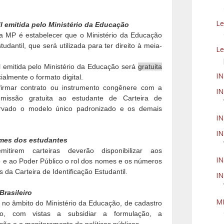
Le
il emitida pelo Ministério da Educação
a MP é estabelecer que o Ministério da Educação
studantil, que será utilizada para ter direito à meia-
Le
il emitida pelo Ministério da Educação será
gratuita
I
ialmente o formato digital.
firmar contrato ou instrumento congênere com a
IN
missão gratuita ao estudante de Carteira de
bservado o modelo único padronizado e os demais
I
IN
omes dos estudantes
itirem carteiras deverão disponibilizar aos
I
o e ao Poder Público o rol dos nomes e os números
 da Carteira de Identificação Estudantil.
IN
rasileiro
MP
 no âmbito do Ministério da Educação, de cadastro
iro, com vistas a subsidiar a formulação, a