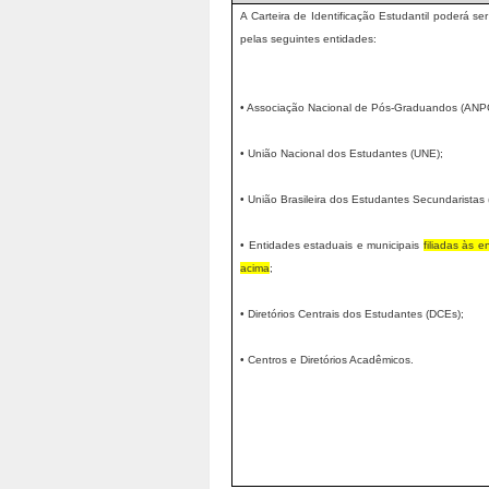
A Carteira de Identificação Estudantil poderá ser
pelas seguintes entidades:
• Associação Nacional de Pós-Graduandos (ANP
• União Nacional dos Estudantes (UNE);
• União Brasileira dos Estudantes Secundaristas 
• Entidades estaduais e municipais
filiadas às e
acima
;
• Diretórios Centrais dos Estudantes (DCEs);
• Centros e Diretórios Acadêmicos.