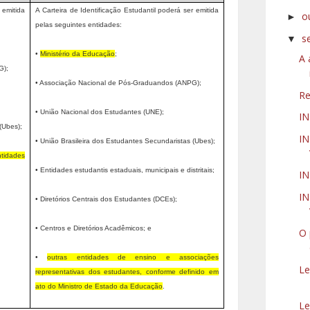
 emitida
A Carteira de Identificação Estudantil poderá ser emitida
o
►
pelas seguintes entidades:
s
▼
•
Ministério da Educação
;
A 
G);
• Associação Nacional de Pós-Graduandos (ANPG);
Re
• União Nacional dos Estudantes (UNE);
I
(Ubes);
IN
• União Brasileira dos Estudantes Secundaristas (Ubes);
ntidades
• Entidades estudantis estaduais, municipais e distritais;
IN
IN
• Diretórios Centrais dos Estudantes (DCEs);
• Centros e Diretórios Acadêmicos; e
O 
•
outras entidades de ensino e associações
Le
representativas dos estudantes, conforme definido em
ato do Ministro de Estado da Educação
.
Le