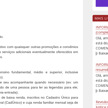
MAIS L
INFORM
(comple
to.
Olá, am
está d
ativo com quaisquer outras promoções e convênios
COMENT
s serviços adicionais eventualmente oferecidos em
þ Baixar
s.
INFORM
resumi
ensino fundamental, médio e superior, inclusive
Olá, am
o).
está d
sive seu acompanhante quando necessário (ex: um
COMENT
o de uma pessoa para ler as legendas para ele;
þ Baixar
ia-entrada);
 de baixa renda, inscritos no Cadastro Único para
Revisão
l (CadÚnico) e cuja renda familiar mensal seja de
Justiça