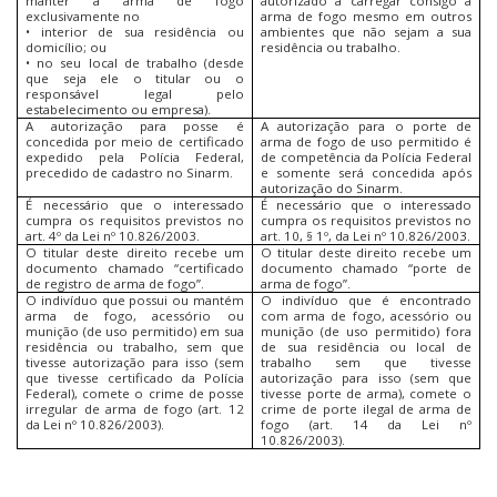
manter a arma de fogo
autorizado a carregar consigo a
exclusivamente no
arma de fogo mesmo em outros
• interior de sua residência ou
ambientes que não sejam a sua
domicílio; ou
residência ou trabalho.
• no seu local de trabalho (desde
que seja ele o titular ou o
responsável legal pelo
estabelecimento ou empresa).
A autorização para posse é
A autorização para o porte de
concedida por meio de certificado
arma de fogo de uso permitido é
expedido pela Polícia Federal,
de competência da Polícia Federal
precedido de cadastro no Sinarm.
e somente será concedida após
autorização do Sinarm.
É necessário que o interessado
É necessário que o interessado
cumpra os requisitos previstos no
cumpra os requisitos previstos no
art. 4º da Lei nº 10.826/2003.
art. 10, § 1º, da Lei nº 10.826/2003.
O titular deste direito recebe um
O titular deste direito recebe um
documento chamado “certificado
documento chamado “porte de
de registro de arma de fogo”.
arma de fogo”.
O indivíduo que possui ou mantém
O indivíduo que é encontrado
arma de fogo, acessório ou
com arma de fogo, acessório ou
munição (de uso permitido) em sua
munição (de uso permitido) fora
residência ou trabalho, sem que
de sua residência ou local de
tivesse autorização para isso (sem
trabalho sem que tivesse
que tivesse certificado da Polícia
autorização para isso (sem que
Federal), comete o crime de posse
tivesse porte de arma), comete o
irregular de arma de fogo (art. 12
crime de porte ilegal de arma de
da Lei nº 10.826/2003).
fogo (art. 14 da Lei nº
10.826/2003).