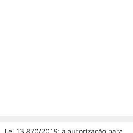
SÚMULAS
ATUALIZAÇÕES DOS LIVROS
Lei 13.870/2019: a autorização para