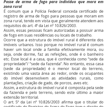
Posse de arma de fogo para indivíduo que mora em
zona rural
É comum que a Polícia Federal conceda certificado de
registro de arma de fogo para pessoas que moram em
zona rural, tendo em vista que geralmente atendem aos
requisitos do art. 4º da Lei nº 10.826/2003.
Assim, essas pessoas ficam autorizadas a possuir arma
de fogo em suas residências ou locais de trabalho.
Ocorre que a estrutura do imóvel rural é diferente dos
imóveis urbanos. Isso porque no imóvel rural é comum
haver um local onde a família efetivamente mora, ou
seja, onde dorme, faz as refeições, onde é o banheiro
etc. Esse local é a casa, que é conhecida como “sede da
propriedade”/ “sede da fazenda”. No entanto, essa casa
(sede da propriedade) é o menor local do terreno,
existindo uma vasta área ao redor, onde os ocupantes
do imóvel desenvolvem as atividades rurais, como
plantações, criação de gado, de porcos, aves etc.
Assim, a estrutura do imóvel rural é composta pela sede
da fazenda e pelo terreno, sendo este último a maior
extensão territorial.
O art. 5º da Lei nº 10.826/2003 afirma que o titular do
certificado de Registro de Arma de Fogo tem o direito de