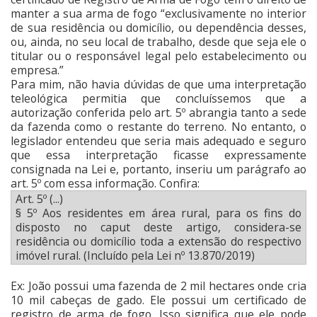
manter a sua arma de fogo “exclusivamente no interior
de sua residência ou domicílio, ou dependência desses,
ou, ainda, no seu local de trabalho, desde que seja ele o
titular ou o responsável legal pelo estabelecimento ou
empresa.”
Para mim, não havia dúvidas de que uma interpretação
teleológica permitia que concluíssemos que a
autorização conferida pelo art. 5º abrangia tanto a sede
da fazenda como o restante do terreno. No entanto, o
legislador entendeu que seria mais adequado e seguro
que essa interpretação ficasse expressamente
consignada na Lei e, portanto, inseriu um parágrafo ao
art. 5º com essa informação. Confira:
Art. 5º (...)
§ 5º Aos residentes em área rural, para os fins do
disposto no caput deste artigo, considera-se
residência ou domicílio toda a extensão do respectivo
imóvel rural. (Incluído pela Lei nº 13.870/2019)
Ex: João possui uma fazenda de 2 mil hectares onde cria
10 mil cabeças de gado. Ele possui um certificado de
registro de arma de fogo. Isso significa que ele pode